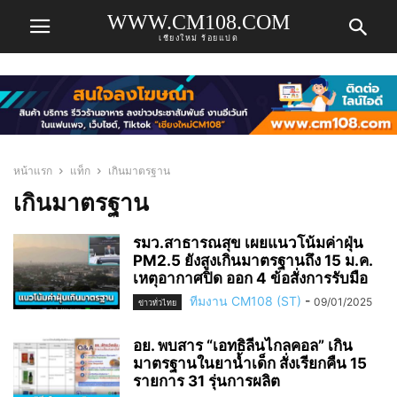
WWW.CM108.COM
เชียงใหม่ ร้อยแปด
หน้าแรก
แท็ก
เกินมาตรฐาน
เกินมาตรฐาน
รมว.สาธารณสุข เผยแนวโน้มค่าฝุ่น
PM2.5 ยังสูงเกินมาตรฐานถึง 15 ม.ค.
เหตุอากาศปิด ออก 4 ข้อสั่งการรับมือ
ทีมงาน CM108 (ST)
-
09/01/2025
ข่าวทั่วไทย
อย. พบสาร “เอทธิลีนไกลคอล” เกิน
มาตรฐานในยาน้ำเด็ก สั่งเรียกคืน 15
รายการ 31 รุ่นการผลิต