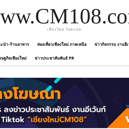
ww.CM108.c
เชียงใหม่ ร้อยแปด
แนะนำ-ร้านอาหาร
ท่องเที่ยวเชียงใหม่ ภาคเหนือ
ข่าวกิจกรรม งานอีเ
รษฐกิจเชียงใหม่
ข่าวประชาสัมพันธ์ PR