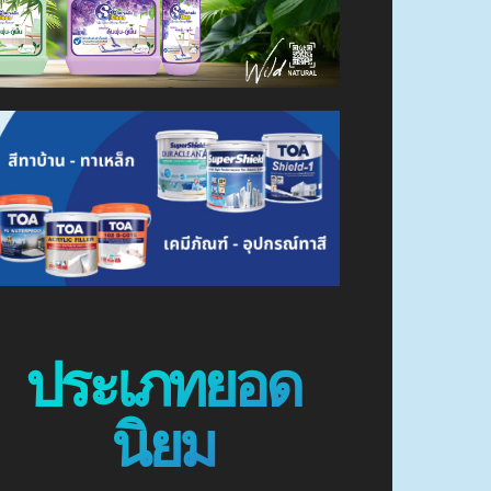
ประเภทยอด
นิยม