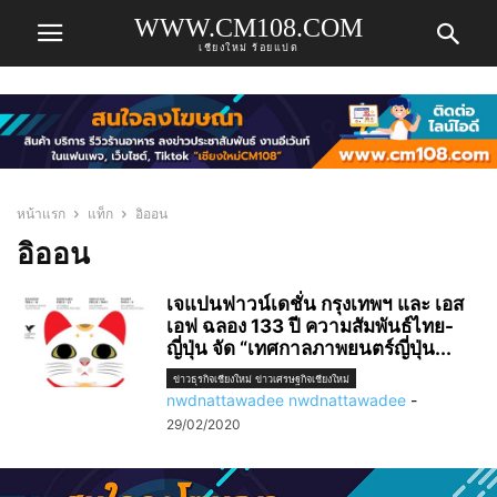
WWW.CM108.COM
เชียงใหม่ ร้อยแปด
หน้าแรก
แท็ก
อิออน
อิออน
เจแปนฟาวน์เดชั่น กรุงเทพฯ และ เอส
เอฟ ฉลอง 133 ปี ความสัมพันธ์ไทย-
ญี่ปุ่น จัด “เทศกาลภาพยนตร์ญี่ปุ่น...
ข่าวธุรกิจเชียงใหม่ ข่าวเศรษฐกิจเชียงใหม่
nwdnattawadee nwdnattawadee
-
29/02/2020