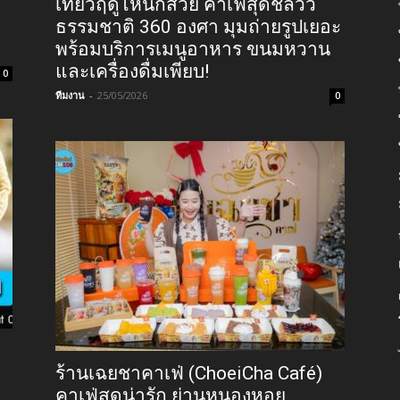
เที่ยวฤดูไหนก็สวย คาเฟ่สุดชิลวิว
ธรรมชาติ 360 องศา มุมถ่ายรูปเยอะ
พร้อมบริการเมนูอาหาร ขนมหวาน
และเครื่องดื่มเพียบ!
0
ทีมงาน
-
25/05/2026
0
ร้านเฉยชาคาเฟ่ (ChoeiCha Café)
คาเฟ่สุดน่ารัก ย่านหนองหอย