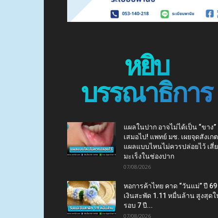
หยิบ
บรรณาธิการ
แผลในปาก อาจไม่ได้เป็น “ขาง”
เสมอไป! แพทย์ มช. เผยจุดสังเกต
แผลแบบไหนไม่ควรปล่อยไว้ เสี่
มะเร็งในช่องปาก
07/08/2026
หอการค้าไทย คาด “วันแม่” ปี 69
เงินสะพัด 1.11 หมื่นล้าน สูงสุดใ
รอบ 7 ปี...
07/08/2026