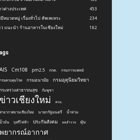
าวต่างประเทศ
453
่มีหมวดหมู่ เรื่องทั่วไป สัพเพเหระ
234
วิว แนะนำ ร้านอาหารในเชียงใหม่
162
ags
AIS
Cm108
pm2.5
กกต.
กรมการแพทย์
กรมอุตุนิยมวิทยา
กรมอนามัย
กรมควบคุมโรค
กระทรวงสาธารณสุข
กัมพูชา
ข่าวเชียงใหม่
ครม.
นายกรัฐมนตรี
น้ำท่วม
ท่าอากาศยานเชียงใหม่
ประกันสังคม
ฝุ่น
น้ำมัน
บุหรี่ไฟฟ้า
ผลสำรวจ
พยากรณ์อากาศ