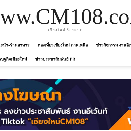
ww.CM108.c
เชียงใหม่ ร้อยแปด
แนะนำ-ร้านอาหาร
ท่องเที่ยวเชียงใหม่ ภาคเหนือ
ข่าวกิจกรรม งานอีเ
รษฐกิจเชียงใหม่
ข่าวประชาสัมพันธ์ PR