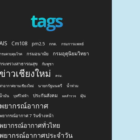
tags
AIS
Cm108
pm2.5
กกต.
กรมการแพทย์
กรมอุตุนิยมวิทยา
กรมอนามัย
กรมควบคุมโรค
กระทรวงสาธารณสุข
กัมพูชา
ข่าวเชียงใหม่
ครม.
นายกรัฐมนตรี
น้ำท่วม
ท่าอากาศยานเชียงใหม่
ประกันสังคม
ฝุ่น
น้ำมัน
บุหรี่ไฟฟ้า
ผลสำรวจ
พยากรณ์อากาศ
พยากรณ์อากาศ 7 วันข้างหน้า
พยากรณ์อากาศทั่วไทย
พยากรณ์อากาศประจำวัน