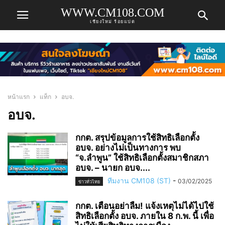
WWW.CM108.COM
เชียงใหม่ ร้อยแปด
หน้าแรก
แท็ก
อบจ.
อบจ.
กกต. สรุปข้อมูลการใช้สิทธิเลือกตั้ง
อบจ. อย่างไม่เป็นทางการ พบ
“จ.ลำพูน” ใช้สิทธิเลือกตั้งสมาชิกสภา
อบจ. – นายก อบจ....
ทีมงาน CM108 (ST)
-
03/02/2025
ข่าวทั่วไทย
กกต. เตือนอย่าลืม! แจ้งเหตุไม่ได้ไปใช้
สิทธิเลือกตั้ง อบจ. ภายใน 8 ก.พ. นี้ เพื่อ