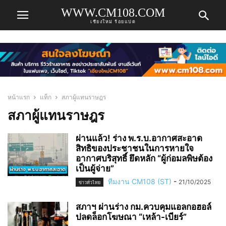
WWW.CM108.COM
เชียงใหม่ ร้อยแปด
หน้าแรก
แท็ก
สภาผู้แทนราษฎร
สภาผู้แทนราษฎร
ผ่านแล้ว! ร่าง พ.ร.บ.อากาศสะอาด
สิทธิของประชาชนในการหายใจ
อากาศบริสุทธิ์ ยึดหลัก “ผู้ก่อมลพิษต้อง
เป็นผู้จ่าย”
ทีมงาน CM108 (ST)
-
21/10/2025
ข่าวทั่วไทย
สภาฯ ผ่านร่าง กม.ควบคุมแอลกอฮอล์
ปลดล็อกโฆษณา “เหล้า-เบียร์”