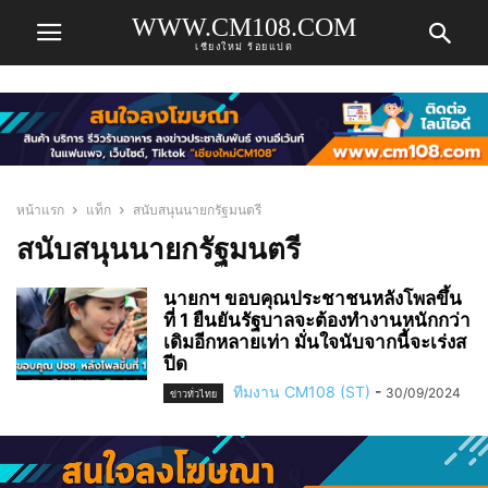
WWW.CM108.COM
เชียงใหม่ ร้อยแปด
หน้าแรก
แท็ก
สนับสนุนนายกรัฐมนตรี
สนับสนุนนายกรัฐมนตรี
นายกฯ ขอบคุณประชาชนหลังโพลขึ้น
ที่ 1 ยืนยันรัฐบาลจะต้องทำงานหนักกว่า
เดิมอีกหลายเท่า มั่นใจนับจากนี้จะเร่งส
ปีด
ทีมงาน CM108 (ST)
-
30/09/2024
ข่าวทั่วไทย