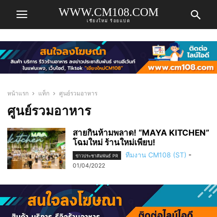
WWW.CM108.COM
เชียงใหม่ ร้อยแปด
หน้าแรก
แท็ก
ศูนย์รวมอาหาร
ศูนย์รวมอาหาร
สายกินห้ามพลาด! “MAYA KITCHEN”
โฉมใหม่ ร้านใหม่เพียบ!
ทีมงาน CM108 (ST)
-
ข่าวประชาสัมพันธ์ PR
01/04/2022