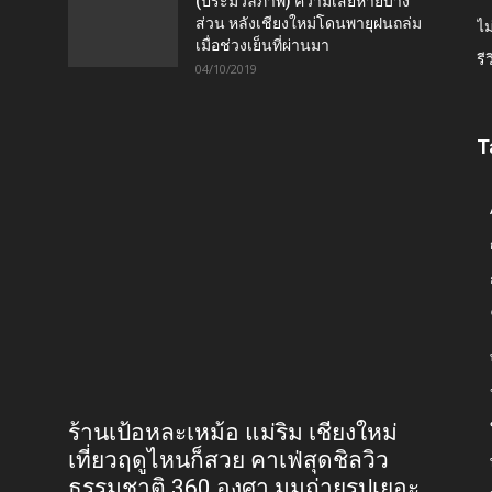
เช
14/09/2020
เ
ชัดเจนมาอีกนิด มีเว็บไซต์และ QR
ข่
ฝ้า
โค้ด ตรวจสิทธิ์ สำหรับขอรับเงิน
ข่
ค่าประกันไฟฟ้าคืน
18/03/2020
ข่
ข่
(ประมวลภาพ) ความเสียหายบาง
ส่วน หลังเชียงใหม่โดนพายุฝนถล่ม
ไม
เมื่อช่วงเย็นที่ผ่านมา
รี
04/10/2019
T