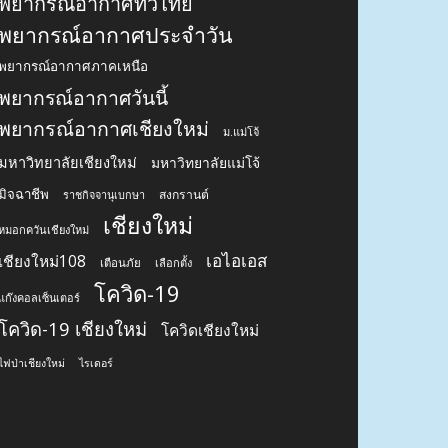
ครม.
นายกรัฐมนตรี
น้ำท่วม
ท่าอากาศยานเชียงใหม่
ประกันสังคม
ฝุ่น
น้ำมัน
บุหรี่ไฟฟ้า
ผลสำรวจ
พยากรณ์อากาศ
พยากรณ์อากาศ 7 วันข้างหน้า
พยากรณ์อากาศทั่วไทย
พยากรณ์อากาศประจำวัน
พยากรณ์อากาศภาคเหนือ
พยากรณ์อากาศวันนี้
พยากรณ์อากาศเชียงใหม่
ม.แม่โจ้
มหาวิทยาลัยเชียงใหม่
มหาวิทยาลัยแม่โจ้
มิจฉาชีพ
สงกรานต์
ราชกิจจานุเบกษา
เชียงใหม่
หมอกควันเชียงใหม่
เอไอเอส
เชียงใหม่108
เตือนภัย
เลือกตั้ง