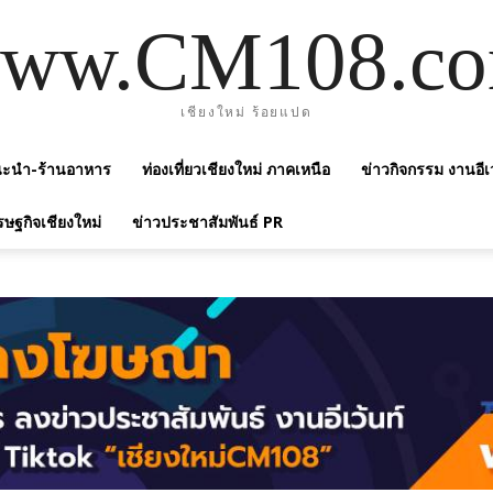
ww.CM108.c
เชียงใหม่ ร้อยแปด
แนะนำ-ร้านอาหาร
ท่องเที่ยวเชียงใหม่ ภาคเหนือ
ข่าวกิจกรรม งานอีเ
รษฐกิจเชียงใหม่
ข่าวประชาสัมพันธ์ PR