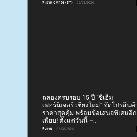
“เชียงใหม่” สั่งเข้มทุกอำเภอ-ทุก
หน่วย รับมือฝนหนัก 6-8 ส.ค. นี้ เฝ้า
ระวัง-เตรียมพร้อม 24 ชม.
ทีมงาน CM108 (ST)
-
05/08/2026