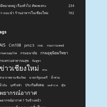
ียงใหม่วันนี้
5509
ก็บตกจากโซเชียล
1537
าวประชาสัมพันธ์ PR
1179
าวธุรกิจเชียงใหม่ ข่าวเศรษฐกิจเชียงใหม่
628
าวกิจกรรม งานอีเว้นท์ต่างต่าง
454
าวต่างประเทศ
453
่มีหมวดหมู่ เรื่องทั่วไป สัพเพเหระ
234
วิว แนะนำ ร้านอาหารในเชียงใหม่
162
ags
AIS
Cm108
pm2.5
กกต.
กรมการแพทย์
กรมอุตุนิยมวิทยา
กรมอนามัย
กรมควบคุมโรค
กระทรวงสาธารณสุข
กัมพูชา
ข่าวเชียงใหม่