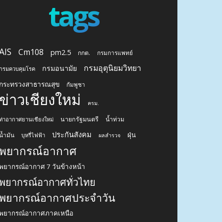
โควิด-19
แก๊งคอลเซ็นเตอร์
โควิด-19 เชียงใหม่
โควิดเชียงใหม่
ไฟป่าเชียงใหม่
ไรเดอร์
tags
AIS
Cm108
pm2.5
กกต.
กรมการแพทย์
กรมอุตุนิยมวิทยา
กรมอนามัย
กรมควบคุมโรค
กระทรวงสาธารณสุข
กัมพูชา
ข่าวเชียงใหม่
ครม.
นายกรัฐมนตรี
น้ำท่วม
ท่าอากาศยานเชียงใหม่
ประกันสังคม
ฝุ่น
น้ำมัน
บุหรี่ไฟฟ้า
ผลสำรวจ