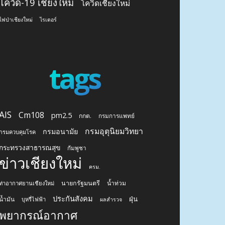
โควิด-19 เชียงใหม่
โควิดเชียงใหม่
ไฟป่าเชียงใหม่
ไรเดอร์
tags
AIS
Cm108
pm2.5
กกต.
กรมการแพทย์
กรมอุตุนิยมวิทยา
กรมอนามัย
กรมควบคุมโรค
กระทรวงสาธารณสุข
กัมพูชา
ข่าวเชียงใหม่
ครม.
นายกรัฐมนตรี
น้ำท่วม
ท่าอากาศยานเชียงใหม่
ประกันสังคม
ฝุ่น
น้ำมัน
บุหรี่ไฟฟ้า
ผลสำรวจ
พยากรณ์อากาศ