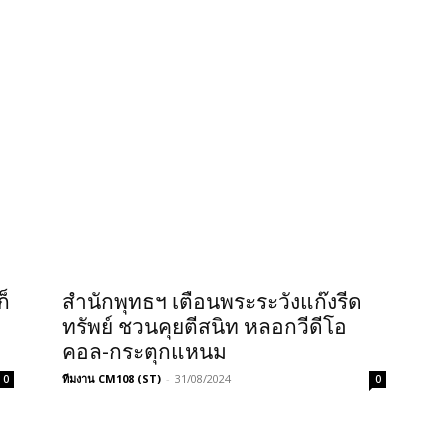
ก็
สำนักพุทธฯ เตือนพระระวังแก๊งรีด
ทรัพย์ ชวนคุยตีสนิท หลอกวีดีโอ
คอล-กระตุกแหนม
ทีมงาน CM108 (ST)
-
31/08/2024
0
0