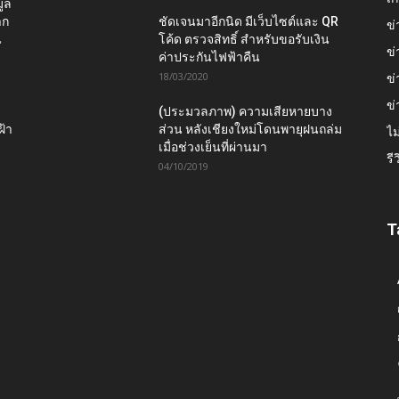
ูล
าก
ชัดเจนมาอีกนิด มีเว็บไซต์และ QR
ข่
น
โค้ด ตรวจสิทธิ์ สำหรับขอรับเงิน
ข่
ค่าประกันไฟฟ้าคืน
18/03/2020
ข่
ข่
(ประมวลภาพ) ความเสียหายบาง
ฝ้า
ส่วน หลังเชียงใหม่โดนพายุฝนถล่ม
ไม
เมื่อช่วงเย็นที่ผ่านมา
รี
04/10/2019
T