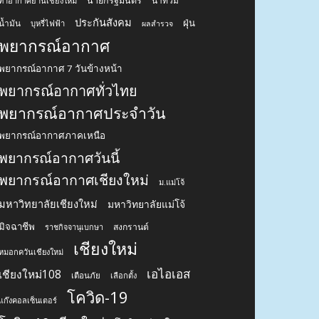
นายกรัฐมนตรี
น้ำท่วม
ท่าอากาศยานเชียงใหม่
ประกันสังคม
ฝุ่น
น้ำมัน
บุหรี่ไฟฟ้า
ผลสำรวจ
พยากรณ์อากาศ
พยากรณ์อากาศ 7 วันข้างหน้า
พยากรณ์อากาศทั่วไทย
พยากรณ์อากาศประจำวัน
พยากรณ์อากาศภาคเหนือ
พยากรณ์อากาศวันนี้
พยากรณ์อากาศเชียงใหม่
ม.แม่โจ้
มหาวิทยาลัยเชียงใหม่
มหาวิทยาลัยแม่โจ้
มิจฉาชีพ
สงกรานต์
ราชกิจจานุเบกษา
เชียงใหม่
หมอกควันเชียงใหม่
เอไอเอส
เชียงใหม่108
เตือนภัย
เลือกตั้ง
โควิด-19
แก๊งคอลเซ็นเตอร์