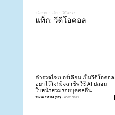
หน้าแรก
แท็ก
วีดีโอคอล
แท็ก: วีดีโอคอล
ตำรวจไซเบอร์เตือน เป็นวีดีโอคอล
อย่าไว้ใจ! มิจฉาชีพใช้ AI ปลอม
ใบหน้าสวมรอยบุคคลอื่น
ทีมงาน CM108 (ST)
-
05/03/2025