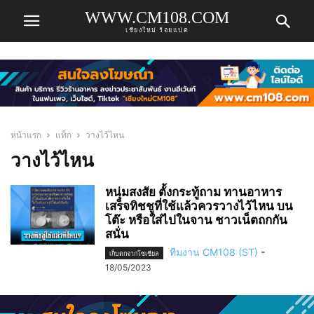
WWW.CM108.COM
เชียงใหม่ ร้อยแปด
หน้าแรก
แท็ก
วางไว้ไหน
วางไว้ไหน
หนุ่มสงสัย ตั้งกระทู้ถาม ทานอาหาร
เสร็จทิชชูที่ใช้แล้วควรวางไว้ไหน บน
โต๊ะ หรือใส่ไปในจาน ชาวเน็ตถกกัน
สนั่น
ทีมงาน CM108 (ST)
-
เก็บตกจากโซเชียล
18/05/2023