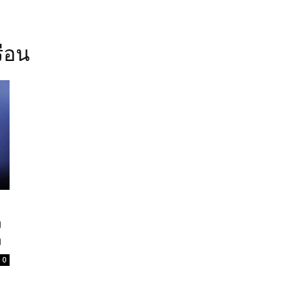
รือน
ง
ง
0