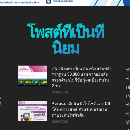
โพสต์ที่เป็นที่
นิยม
เปิดวิธีลงทะเบียน สินเชื่อเสริมพลัง
ข่
รากฐาน 50,000 บาท จากออมสิน
ข่
กรอกง่ายๆไม่กี่ข้อ รู้ผลเบื้องต้นใน
2 วัน
เช
14/09/2020
เ
ว
1
ชัดเจนมาอีกนิด มีเว็บไซต์และ QR
ข่
โค้ด ตรวจสิทธิ์ สำหรับขอรับเงิน
ข่
ค่าประกันไฟฟ้าคืน
18/03/2020
ข่