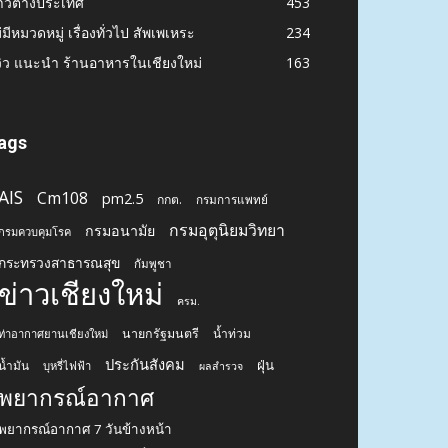
าวต่างประเทศ
453
่มีหมวดหมู่ เรื่องทั่วไป สัพเพเหระ
234
วิว แนะนำ ร้านอาหารในเชียงใหม่
163
ags
AIS
Cm108
pm2.5
กกต.
กรมการแพทย์
กรมอุตุนิยมวิทยา
กรมอนามัย
กรมควบคุมโรค
กระทรวงสาธารณสุข
กัมพูชา
ข่าวเชียงใหม่
ครม.
นายกรัฐมนตรี
น้ำท่วม
ท่าอากาศยานเชียงใหม่
ประกันสังคม
ฝุ่น
น้ำมัน
บุหรี่ไฟฟ้า
ผลสำรวจ
พยากรณ์อากาศ
พยากรณ์อากาศ 7 วันข้างหน้า