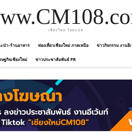
ww.CM108.c
เชียงใหม่ ร้อยแปด
แนะนำ-ร้านอาหาร
ท่องเที่ยวเชียงใหม่ ภาคเหนือ
ข่าวกิจกรรม งานอีเ
รษฐกิจเชียงใหม่
ข่าวประชาสัมพันธ์ PR