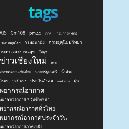
tags
AIS
Cm108
pm2.5
กกต.
กรมการแพทย์
กรมอุตุนิยมวิทยา
กรมอนามัย
กรมควบคุมโรค
กระทรวงสาธารณสุข
กัมพูชา
ข่าวเชียงใหม่
ครม.
นายกรัฐมนตรี
น้ำท่วม
ท่าอากาศยานเชียงใหม่
ประกันสังคม
ฝุ่น
น้ำมัน
บุหรี่ไฟฟ้า
ผลสำรวจ
พยากรณ์อากาศ
พยากรณ์อากาศ 7 วันข้างหน้า
พยากรณ์อากาศทั่วไทย
พยากรณ์อากาศประจำวัน
พยากรณ์อากาศภาคเหนือ