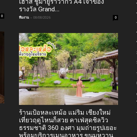
เฮาส์ ชูมายูราวากิว A4 เจ้าของ
รางวัล Grand...
0
ทีมงาน
-
08/08/2026
0
ร้านเป้อหละเหม้อ แม่ริม เชียงใหม่
เที่ยวฤดูไหนก็สวย คาเฟ่สุดชิลวิว
ธรรมชาติ 360 องศา มุมถ่ายรูปเยอะ
พร้อมบริการเมนูอาหาร ขนมหวาน