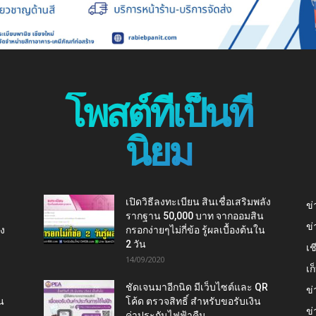
โพสต์ที่เป็นที่
นิยม
เปิดวิธีลงทะเบียน สินเชื่อเสริมพลัง
ข่
รากฐาน 50,000 บาท จากออมสิน
ข่
ยง
กรอกง่ายๆไม่กี่ข้อ รู้ผลเบื้องต้นใน
2 วัน
เช
14/09/2020
เ
ชัดเจนมาอีกนิด มีเว็บไซต์และ QR
ข่
น
โค้ด ตรวจสิทธิ์ สำหรับขอรับเงิน
ข่
ค่าประกันไฟฟ้าคืน