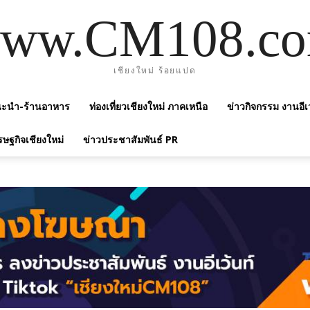
ww.CM108.c
เชียงใหม่ ร้อยแปด
แนะนำ-ร้านอาหาร
ท่องเที่ยวเชียงใหม่ ภาคเหนือ
ข่าวกิจกรรม งานอีเ
รษฐกิจเชียงใหม่
ข่าวประชาสัมพันธ์ PR