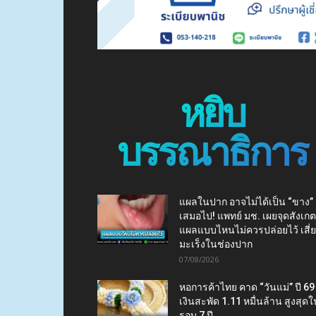
หยิบ
บรรณาธิการ
แผลในปาก อาจไม่ได้เป็น “ขาง”
เสมอไป! แพทย์ มช. เผยจุดสังเกต
แผลแบบไหนไม่ควรปล่อยไว้ เสี่
มะเร็งในช่องปาก
07/08/2026
หอการค้าไทย คาด “วันแม่” ปี 69
เงินสะพัด 1.11 หมื่นล้าน สูงสุดใ
รอบ 7 ปี...