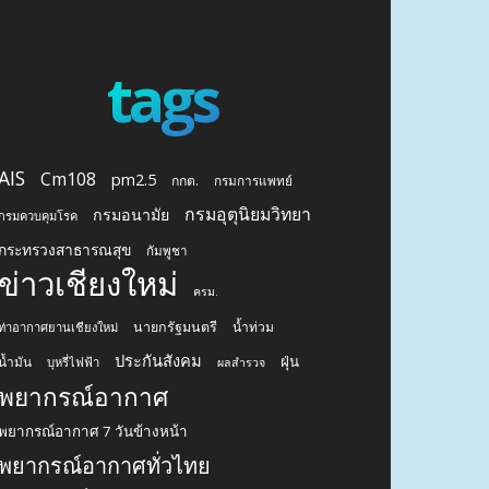
tags
AIS
Cm108
pm2.5
กกต.
กรมการแพทย์
กรมอุตุนิยมวิทยา
กรมอนามัย
กรมควบคุมโรค
กระทรวงสาธารณสุข
กัมพูชา
ข่าวเชียงใหม่
ครม.
นายกรัฐมนตรี
น้ำท่วม
ท่าอากาศยานเชียงใหม่
ประกันสังคม
ฝุ่น
น้ำมัน
บุหรี่ไฟฟ้า
ผลสำรวจ
พยากรณ์อากาศ
พยากรณ์อากาศ 7 วันข้างหน้า
พยากรณ์อากาศทั่วไทย