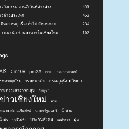
าวกิจกรรม งานอีเว้นท์ต่างต่าง
455
าวต่างประเทศ
453
่มีหมวดหมู่ เรื่องทั่วไป สัพเพเหระ
234
วิว แนะนำ ร้านอาหารในเชียงใหม่
162
ags
AIS
Cm108
pm2.5
กกต.
กรมการแพทย์
กรมอุตุนิยมวิทยา
กรมอนามัย
กรมควบคุมโรค
กระทรวงสาธารณสุข
กัมพูชา
ข่าวเชียงใหม่
ครม.
นายกรัฐมนตรี
น้ำท่วม
ท่าอากาศยานเชียงใหม่
ประกันสังคม
ฝุ่น
น้ำมัน
บุหรี่ไฟฟ้า
ผลสำรวจ
พยากรณ์อากาศ