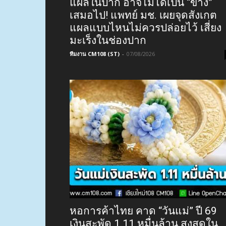
แผลในปาก อาจไม่ได้เป็น “ขาง”
เสมอไป! แพทย์ มช. เผยจุดสังเกต
แผลแบบไหนไม่ควรปล่อยไว้ เสี่ยง
มะเร็งในช่องปาก
ทีมงาน CM108 (ST)
-
07/08/2026
หอการค้าไทย คาด “วันแม่” ปี 69
เงินสะพัด 1.11 หมื่นล้าน สูงสุดใน