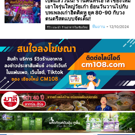
เปิดแล้ววันนี้! ร้านคันทรี่เฮ้าส์ เชียงใหม่
เอาใจรุ่นใหญ่วัยเก๋า ย้อนวันวานไปกับ
บทเพลงเก่าฮิตติดหู ยุค 80-90 กับวง
ดนตรีสดแบบจัดเต็ม!
ทีมงาน
-
12/10/2024
รีวิว แนะนำ ร้านอาหารในเชียงใหม่