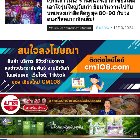
เปิดแล้ววันนี้! ร้านคันทรี่เฮ้าส์ เชียงใหม่
เอาใจรุ่นใหญ่วัยเก๋า ย้อนวันวานไปกับ
บทเพลงเก่าฮิตติดหู ยุค 80-90 กับวง
ดนตรีสดแบบจัดเต็ม!
ทีมงาน
-
12/10/2024
รีวิว แนะนำ ร้านอาหารในเชียงใหม่