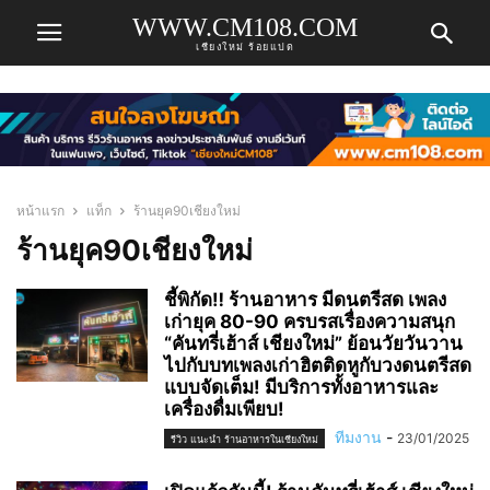
WWW.CM108.COM
เชียงใหม่ ร้อยแปด
หน้าแรก
แท็ก
ร้านยุค90เชียงใหม่
ร้านยุค90เชียงใหม่
ชี้พิกัด‼️ ร้านอาหาร มีดนตรีสด เพลง
เก่ายุค 80-90 ครบรสเรื่องความสนุก
“คันทรี่เฮ้าส์ เชียงใหม่” ย้อนวัยวันวาน
ไปกับบทเพลงเก่าฮิตติดหูกับวงดนตรีสด
แบบจัดเต็ม! มีบริการทั้งอาหารและ
เครื่องดื่มเพียบ!
ทีมงาน
-
23/01/2025
รีวิว แนะนำ ร้านอาหารในเชียงใหม่