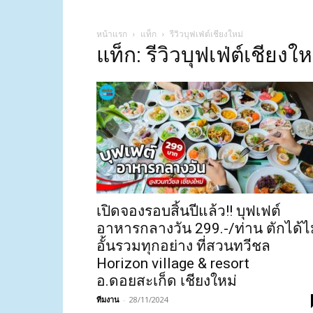
หน้าแรก
แท็ก
รีวิวบุฟเฟ่ต์เชียงใหม่
แท็ก: รีวิวบุฟเฟ่ต์เชียงให
เปิดจองรอบสิ้นปีแล้ว!! บุฟเฟต์
อาหารกลางวัน 299.-/ท่าน ตักได้ไ
อั้นรวมทุกอย่าง ที่สวนทวีชล
Horizon village & resort
อ.ดอยสะเก็ด เชียงใหม่
ทีมงาน
-
28/11/2024