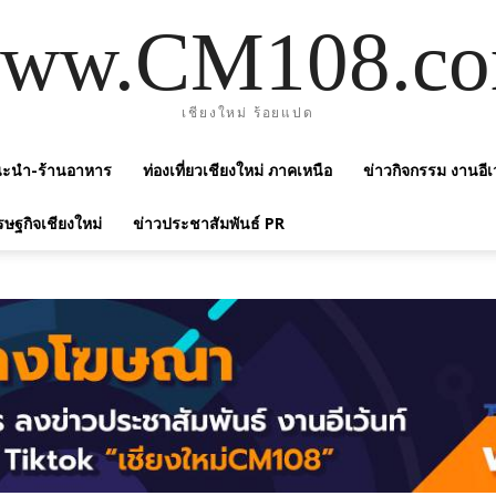
ww.CM108.c
เชียงใหม่ ร้อยแปด
แนะนำ-ร้านอาหาร
ท่องเที่ยวเชียงใหม่ ภาคเหนือ
ข่าวกิจกรรม งานอีเ
รษฐกิจเชียงใหม่
ข่าวประชาสัมพันธ์ PR