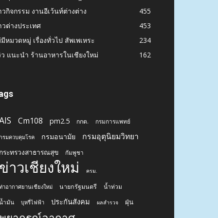
าวกิจกรรม งานอีเว้นท์ต่างต่าง
455
าวต่างประเทศ
453
่มีหมวดหมู่ เรื่องทั่วไป สัพเพเหระ
234
วิว แนะนำ ร้านอาหารในเชียงใหม่
162
ags
AIS
Cm108
pm2.5
กกต.
กรมการแพทย์
กรมอุตุนิยมวิทยา
กรมอนามัย
กรมควบคุมโรค
กระทรวงสาธารณสุข
กัมพูชา
ข่าวเชียงใหม่
ครม.
นายกรัฐมนตรี
น้ำท่วม
ท่าอากาศยานเชียงใหม่
ประกันสังคม
ฝุ่น
น้ำมัน
บุหรี่ไฟฟ้า
ผลสำรวจ
พยากรณ์อากาศ