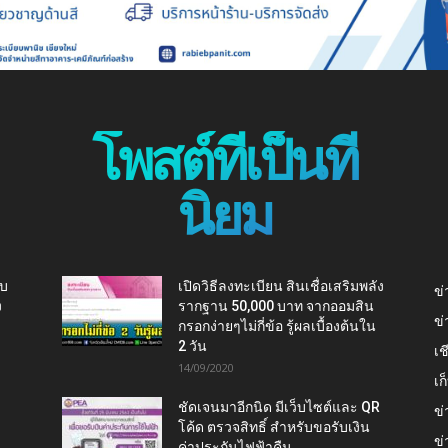
โพสต์ที่เป็นที่
นิยม
ับ
เปิดวิธีลงทะเบียน สินเชื่อเสริมพลัง
ข่
ง
รากฐาน 50,000 บาท จากออมสิน
ข่
กรอกง่ายๆไม่กี่ข้อ รู้ผลเบื้องต้นใน
2 วัน
เช
14/09/2020
เ
ชัดเจนมาอีกนิด มีเว็บไซต์และ QR
ข่
โค้ด ตรวจสิทธิ์ สำหรับขอรับเงิน
ข่
ค่าประกันไฟฟ้าคืน