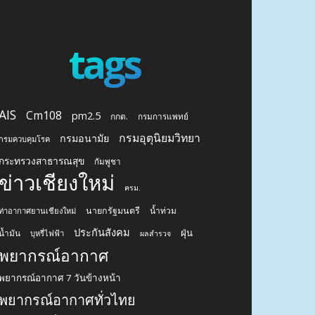
tags
AIS
Cm108
pm2.5
กกต.
กรมการแพทย์
กรมอุตุนิยมวิทยา
กรมอนามัย
กรมควบคุมโรค
กระทรวงสาธารณสุข
กัมพูชา
ข่าวเชียงใหม่
ครม.
นายกรัฐมนตรี
น้ำท่วม
ท่าอากาศยานเชียงใหม่
ประกันสังคม
ฝุ่น
น้ำมัน
บุหรี่ไฟฟ้า
ผลสำรวจ
พยากรณ์อากาศ
พยากรณ์อากาศ 7 วันข้างหน้า
พยากรณ์อากาศทั่วไทย