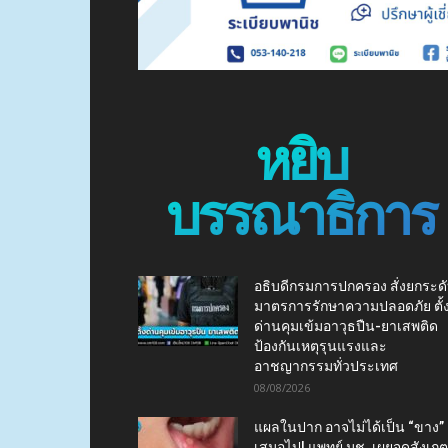
หยิบ
บรรณาธิการ
อธิบดีกรมการปกครอง สั่งยกระด
มาตรการรักษาความปลอดภัย ตั้
ด่านคุมเข้มอาวุธปืน-ยาเสพติด
ป้องกันเหตุรุนแรงและ
อาชญากรรมทั่วประเทศ
08/08/2026
แผลในปาก อาจไม่ได้เป็น “ขาง”
เสมอไป! แพทย์ มช. เผยจุดสังเกต