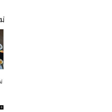
ม่
ม่
0