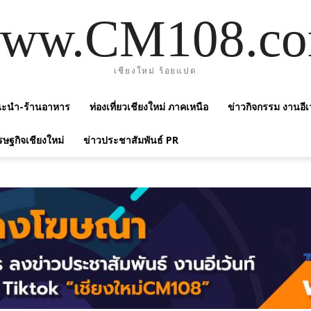
ww.CM108.c
เชียงใหม่ ร้อยแปด
แนะนำ-ร้านอาหาร
ท่องเที่ยวเชียงใหม่ ภาคเหนือ
ข่าวกิจกรรม งานอีเ
รษฐกิจเชียงใหม่
ข่าวประชาสัมพันธ์ PR