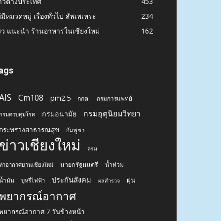
าวต่างประเทศ
453
่มีหมวดหมู่ เรื่องทั่วไป สัพเพเหระ
234
วิว แนะนำ ร้านอาหารในเชียงใหม่
162
ags
AIS
Cm108
pm2.5
กกต.
กรมการแพทย์
กรมอุตุนิยมวิทยา
กรมอนามัย
กรมควบคุมโรค
กระทรวงสาธารณสุข
กัมพูชา
ข่าวเชียงใหม่
ครม.
นายกรัฐมนตรี
น้ำท่วม
ท่าอากาศยานเชียงใหม่
ประกันสังคม
ฝุ่น
น้ำมัน
บุหรี่ไฟฟ้า
ผลสำรวจ
พยากรณ์อากาศ
พยากรณ์อากาศ 7 วันข้างหน้า