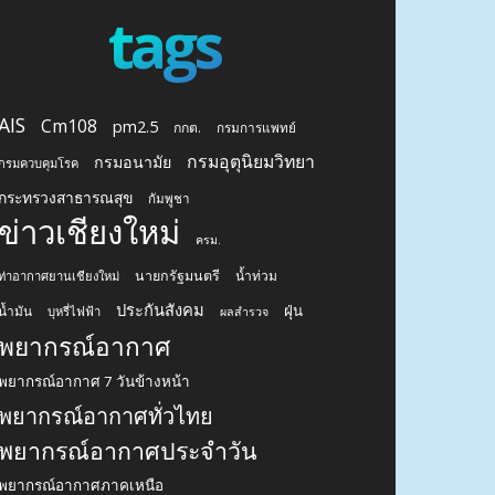
tags
AIS
Cm108
pm2.5
กกต.
กรมการแพทย์
กรมอุตุนิยมวิทยา
กรมอนามัย
กรมควบคุมโรค
กระทรวงสาธารณสุข
กัมพูชา
ข่าวเชียงใหม่
ครม.
นายกรัฐมนตรี
น้ำท่วม
ท่าอากาศยานเชียงใหม่
ประกันสังคม
ฝุ่น
น้ำมัน
บุหรี่ไฟฟ้า
ผลสำรวจ
พยากรณ์อากาศ
พยากรณ์อากาศ 7 วันข้างหน้า
พยากรณ์อากาศทั่วไทย
พยากรณ์อากาศประจำวัน
พยากรณ์อากาศภาคเหนือ