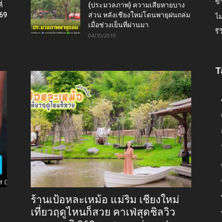
ข่
่
(ประมวลภาพ) ความเสียหายบาง
569
ส่วน หลังเชียงใหม่โดนพายุฝนถล่ม
ไม
เมื่อช่วงเย็นที่ผ่านมา
รี
04/10/2019
T
ร้านเป้อหละเหม้อ แม่ริม เชียงใหม่
เที่ยวฤดูไหนก็สวย คาเฟ่สุดชิลวิว