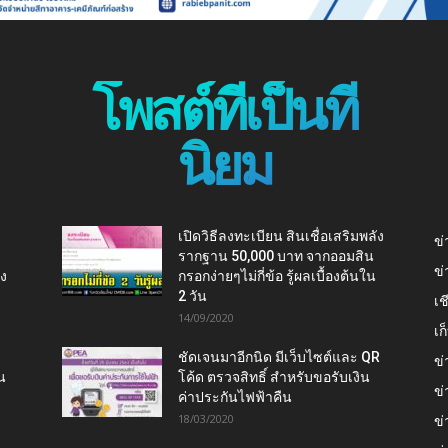
โพสต์ที่เป็นที่
นิยม
เปิดวิธีลงทะเบียน สินเชื่อเสริมพลัง
ข่
รากฐาน 50,000 บาท จากออมสิน
ข่
ยง
กรอกง่ายๆไม่กี่ข้อ รู้ผลเบื้องต้นใน
2 วัน
เช
14/09/2020
เ
ชัดเจนมาอีกนิด มีเว็บไซต์และ QR
ข่
น
โค้ด ตรวจสิทธิ์ สำหรับขอรับเงิน
ข่
ค่าประกันไฟฟ้าคืน
18/03/2020
ข่