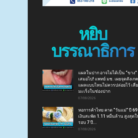
หยิบ
บรรณาธิการ
แผลในปาก อาจไม่ได้เป็น “ขาง”
เสมอไป! แพทย์ มช. เผยจุดสังเกต
แผลแบบไหนไม่ควรปล่อยไว้ เสี่
มะเร็งในช่องปาก
07/08/2026
หอการค้าไทย คาด “วันแม่” ปี 69
เงินสะพัด 1.11 หมื่นล้าน สูงสุดใ
รอบ 7 ปี...
07/08/2026