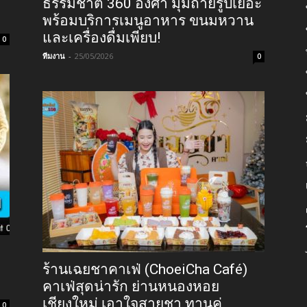
ธรรมชาติ 360 องศา มุมถ่ายรูปเยอะ
พร้อมบริการเมนูอาหาร ขนมหวาน
และเครื่องดื่มเพียบ!
0
ทีมงาน
-
25/05/2026
0
ร้านเฉยชาคาเฟ่ (ChoeiCha Café)
คาเฟ่สุดน่ารัก ย่านหนองหอย
เชียงใหม่ เอาใจสายชา ทานคู่
0