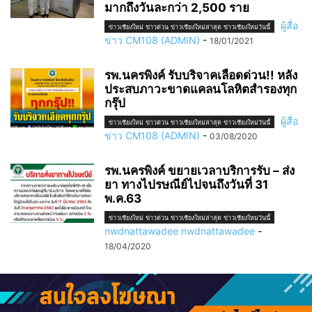
มากถึงวันละกว่า 2,500 ราย
ผู้สื่อ
ข่าวเชียงใหม่ ข่าวด่วน ข่าวเชียงใหม่ล่าสุด ข่าวเชียงใหม่วันนี้
ข่าว CM108 (ADMIN)
-
18/01/2021
รพ.นครพิงค์ รับบริจาคเลือดด่วน!! หลัง
ประสบภาวะขาดแคลนโลหิตสำรองทุก
กรุ๊ป
ผู้สื่อ
ข่าวเชียงใหม่ ข่าวด่วน ข่าวเชียงใหม่ล่าสุด ข่าวเชียงใหม่วันนี้
ข่าว CM108 (ADMIN)
-
03/08/2020
รพ.นครพิงค์ ขยายเวลาบริการรับ – ส่ง
ยา ทางไปรษณีย์ไปจนถึงวันที่ 31
พ.ค.63
ข่าวเชียงใหม่ ข่าวด่วน ข่าวเชียงใหม่ล่าสุด ข่าวเชียงใหม่วันนี้
nwdnattawadee nwdnattawadee
-
18/04/2020