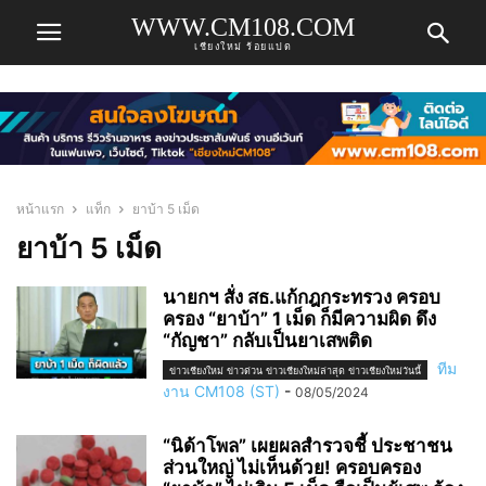
WWW.CM108.COM
เชียงใหม่ ร้อยแปด
หน้าแรก
แท็ก
ยาบ้า 5 เม็ด
ยาบ้า 5 เม็ด
นายกฯ สั่ง สธ.แก้กฎกระทรวง ครอบ
ครอง “ยาบ้า” 1 เม็ด ก็มีความผิด ดึง
“กัญชา” กลับเป็นยาเสพติด
ทีม
ข่าวเชียงใหม่ ข่าวด่วน ข่าวเชียงใหม่ล่าสุด ข่าวเชียงใหม่วันนี้
งาน CM108 (ST)
-
08/05/2024
“นิด้าโพล” เผยผลสำรวจชี้ ประชาชน
ส่วนใหญ่ ไม่เห็นด้วย! ครอบครอง