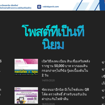
โพสต์ที่เป็นที่
นิยม
IS
เปิดวิธีลงทะเบียน สินเชื่อเสริมพลัง
ข่
รากฐาน 50,000 บาท จากออมสิน
ข่
น
กรอกง่ายๆไม่กี่ข้อ รู้ผลเบื้องต้นใน
2 วัน
เช
14/09/2020
เ
ด
ชัดเจนมาอีกนิด มีเว็บไซต์และ QR
ข่
ต
โค้ด ตรวจสิทธิ์ สำหรับขอรับเงิน
ข่
ค่าประกันไฟฟ้าคืน
18/03/2020
ข่