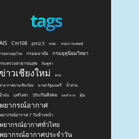
tags
AIS
Cm108
pm2.5
กกต.
กรมการแพทย์
กรมอุตุนิยมวิทยา
กรมอนามัย
กรมควบคุมโรค
กระทรวงสาธารณสุข
กัมพูชา
ข่าวเชียงใหม่
ครม.
นายกรัฐมนตรี
น้ำท่วม
ท่าอากาศยานเชียงใหม่
ประกันสังคม
ฝุ่น
น้ำมัน
บุหรี่ไฟฟ้า
ผลสำรวจ
พยากรณ์อากาศ
พยากรณ์อากาศ 7 วันข้างหน้า
พยากรณ์อากาศทั่วไทย
พยากรณ์อากาศประจำวัน