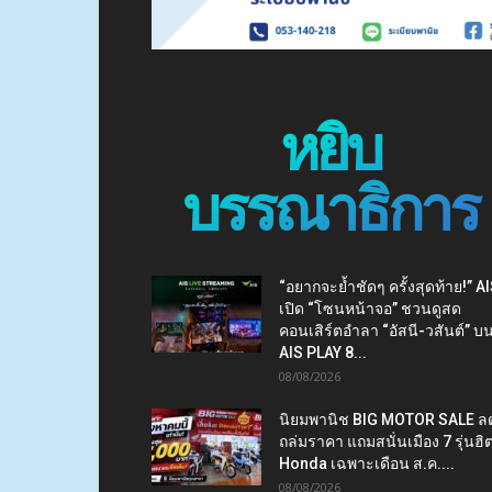
หยิบ
บรรณาธิการ
“อยากจะย้ำชัดๆ ครั้งสุดท้าย!” A
เปิด “โซนหน้าจอ” ชวนดูสด
คอนเสิร์ตอำลา “อัสนี-วสันต์” บ
AIS PLAY 8...
08/08/2026
นิยมพานิช BIG MOTOR SALE ล
ถล่มราคา แถมสนั่นเมือง 7 รุ่นฮิ
Honda เฉพาะเดือน ส.ค....
08/08/2026