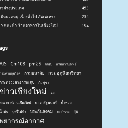
าวต่างประเทศ
453
่มีหมวดหมู่ เรื่องทั่วไป สัพเพเหระ
234
วิว แนะนำ ร้านอาหารในเชียงใหม่
162
ags
AIS
Cm108
pm2.5
กกต.
กรมการแพทย์
กรมอุตุนิยมวิทยา
กรมอนามัย
กรมควบคุมโรค
กระทรวงสาธารณสุข
กัมพูชา
ข่าวเชียงใหม่
ครม.
นายกรัฐมนตรี
น้ำท่วม
ท่าอากาศยานเชียงใหม่
ประกันสังคม
ฝุ่น
น้ำมัน
บุหรี่ไฟฟ้า
ผลสำรวจ
พยากรณ์อากาศ