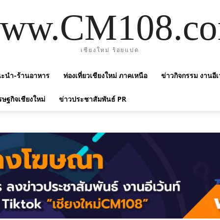
ww.CM108.c
เชียงใหม่ ร้อยแปด
แนะนำ-ร้านอาหาร
ท่องเที่ยวเชียงใหม่ ภาคเหนือ
ข่าวกิจกรรม งานอีเ
รษฐกิจเชียงใหม่
ข่าวประชาสัมพันธ์ PR