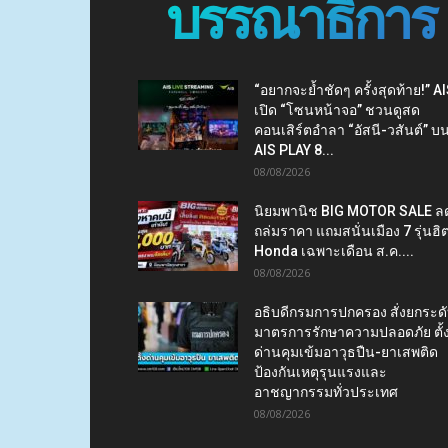
บรรณาธิการ
“อยากจะย้ำชัดๆ ครั้งสุดท้าย!” A
เปิด “โซนหน้าจอ” ชวนดูสด
คอนเสิร์ตอำลา “อัสนี-วสันต์” บ
AIS PLAY 8...
08/08/2026
นิยมพานิช BIG MOTOR SALE ล
ถล่มราคา แถมสนั่นเมือง 7 รุ่นฮิ
Honda เฉพาะเดือน ส.ค....
08/08/2026
อธิบดีกรมการปกครอง สั่งยกระด
มาตรการรักษาความปลอดภัย ตั้
ด่านคุมเข้มอาวุธปืน-ยาเสพติด
ป้องกันเหตุรุนแรงและ
อาชญากรรมทั่วประเทศ
08/08/2026