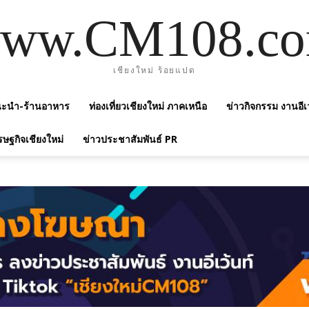
ww.CM108.c
เชียงใหม่ ร้อยแปด
แนะนำ-ร้านอาหาร
ท่องเที่ยวเชียงใหม่ ภาคเหนือ
ข่าวกิจกรรม งานอีเ
รษฐกิจเชียงใหม่
ข่าวประชาสัมพันธ์ PR