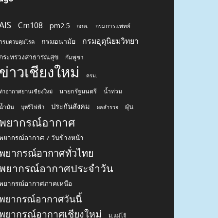
AIS
Cm108
pm2.5
กกต.
กรมการแพทย์
กรมอุตุนิยมวิทยา
กรมอนามัย
กรมควบคุมโรค
กระทรวงสาธารณสุข
กัมพูชา
ข่าวเชียงใหม่
ครม.
นายกรัฐมนตรี
น้ำท่วม
ท่าอากาศยานเชียงใหม่
ประกันสังคม
ฝุ่น
น้ำมัน
บุหรี่ไฟฟ้า
ผลสำรวจ
พยากรณ์อากาศ
พยากรณ์อากาศ 7 วันข้างหน้า
พยากรณ์อากาศทั่วไทย
พยากรณ์อากาศประจำวัน
พยากรณ์อากาศภาคเหนือ
พยากรณ์อากาศวันนี้
พยากรณ์อากาศเชียงใหม่
ม.แม่โจ้