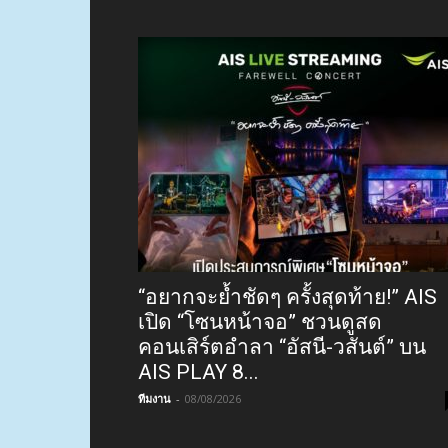
“อยากจะย้ำชัดๆ ครั้งสุดท้าย!” AIS
เปิด “โซนหน้าจอ” ชวนดูสด
คอนเสิร์ตอำลา “อัสนี-วสันต์” บน
AIS PLAY 8...
ทีมงาน
-
08/08/2026