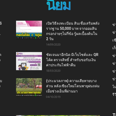
นิยม
IS
เปิดวิธีลงทะเบียน สินเชื่อเสริมพลัง
ข่
รากฐาน 50,000 บาท จากออมสิน
ข่
น
กรอกง่ายๆไม่กี่ข้อ รู้ผลเบื้องต้นใน
2 วัน
เช
14/09/2020
เ
ด
ชัดเจนมาอีกนิด มีเว็บไซต์และ QR
ข่
ต
โค้ด ตรวจสิทธิ์ สำหรับขอรับเงิน
ข่
ค่าประกันไฟฟ้าคืน
18/03/2020
ข่
ข่
ับ
(ประมวลภาพ) ความเสียหายบาง
ง
ส่วน หลังเชียงใหม่โดนพายุฝนถล่ม
ไม
เมื่อช่วงเย็นที่ผ่านมา
รี
04/10/2019
T