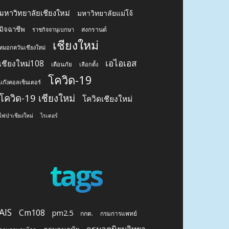
มหาวิทยาลัยเชียงใหม่
มหาวิทยาลัยแม่โจ้
มิจฉาชีพ
สงกรานต์
ราชกิจจานุเบกษา
เชียงใหม่
หมอกควันเชียงใหม่
เอไอเอส
เชียงใหม่108
เตือนภัย
เลือกตั้ง
โควิด-19
แก๊งคอลเซ็นเตอร์
โควิด-19 เชียงใหม่
โควิดเชียงใหม่
ไฟป่าเชียงใหม่
ไรเดอร์
tags
AIS
Cm108
pm2.5
กกต.
กรมการแพทย์
กรมอุตุนิยมวิทยา