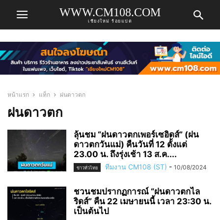
WWW.CM108.COM
เชียงใหม่ ร้อยแปด
หน้าแรก
แท็ก
ฝนดาวตก
ฝนดาวตก
ลุ้นชม “ฝนดาวตกเพอร์เซอิดส์” (ฝน
ดาวตกวันแม่) คืนวันที่ 12 ตั้งแต่
23.00 น. ถึงรุ่งเช้า 13 ส.ค....
ทีมงาน CM108 (ST)
-
10/08/2024
ข่าวทั่วไทย
ชวนชมปรากฏการณ์ “ฝนดาวตกไล
ริดส์” คืน 22 เมษายนนี้ เวลา 23:30 น.
เป็นต้นไป