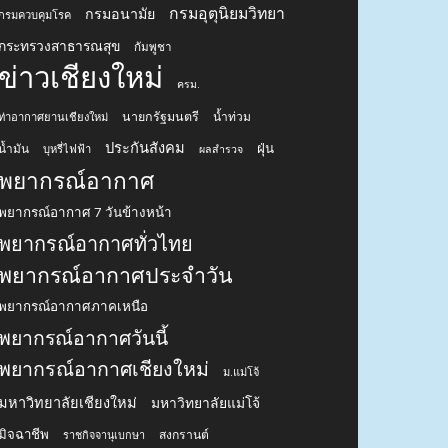
กรมอุตุนิยมวิทยา
กรมอนามัย
กรมควบคุมโรค
กระทรวงสาธารณสุข
กัมพูชา
ข่าวเชียงใหม่
ครม.
นายกรัฐมนตรี
น้ำท่วม
ท่าอากาศยานเชียงใหม่
ประกันสังคม
ฝุ่น
น้ำมัน
บุหรี่ไฟฟ้า
ผลสำรวจ
พยากรณ์อากาศ
พยากรณ์อากาศ 7 วันข้างหน้า
พยากรณ์อากาศทั่วไทย
พยากรณ์อากาศประจำวัน
พยากรณ์อากาศภาคเหนือ
พยากรณ์อากาศวันนี้
พยากรณ์อากาศเชียงใหม่
ม.แม่โจ้
มหาวิทยาลัยเชียงใหม่
มหาวิทยาลัยแม่โจ้
มิจฉาชีพ
สงกรานต์
ราชกิจจานุเบกษา