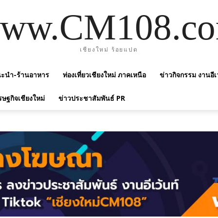
ww.CM108.c
เชียงใหม่ ร้อยแปด
แนะนำ-ร้านอาหาร
ท่องเที่ยวเชียงใหม่ ภาคเหนือ
ข่าวกิจกรรม งานอีเ
รษฐกิจเชียงใหม่
ข่าวประชาสัมพันธ์ PR