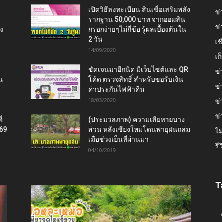
เปิดวิธีลงทะเบียน สินเชื่อเสริมพลัง
ข่
รากฐาน 50,000 บาท จากออมสิน
ข่
ยง
กรอกง่ายๆไม่กี่ข้อ รู้ผลเบื้องต้นใน
2 วัน
เช
14/09/2020
เ
ชัดเจนมาอีกนิด มีเว็บไซต์และ QR
ข่
น
โค้ด ตรวจสิทธิ์ สำหรับขอรับเงิน
ข่
ค่าประกันไฟฟ้าคืน
18/03/2020
ข่
ข่
่
(ประมวลภาพ) ความเสียหายบาง
569
ส่วน หลังเชียงใหม่โดนพายุฝนถล่ม
ไม
เมื่อช่วงเย็นที่ผ่านมา
รี
04/10/2019
T