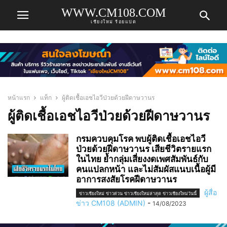
WWW.CM108.COM
เชียงใหม่ ร้อยแปด
หน้าแรก
แท็ก
ผู้ติดเชื้อเอชไอวีป่วยด้วยฝีดาษวานร
ผู้ติดเชื้อเอชไอวีป่วยด้วยฝีดาษวานร
กรมควบคุมโรค พบผู้ติดเชื้อเอชไอวี
ป่วยด้วยฝีดาษวานร เสียชีวิตรายแรก
ในไทย ย้ำกลุ่มเสี่ยงงดเพศสัมพันธ์กับ
คนแปลกหน้า และไม่สัมผัสแนบเนื้อผู้มี
อาการสงสัยโรคฝีดาษวานร
ผู้สื่อ
ข่าวเชียงใหม่ ข่าวด่วน ข่าวเชียงใหม่ล่าสุด ข่าวเชียงใหม่วันนี้
ข่าว CM108 (ADMIN)
-
14/08/2023