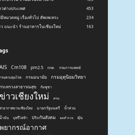
าวต่างประเทศ
453
่มีหมวดหมู่ เรื่องทั่วไป สัพเพเหระ
234
วิว แนะนำ ร้านอาหารในเชียงใหม่
163
ags
AIS
Cm108
pm2.5
กกต.
กรมการแพทย์
กรมอุตุนิยมวิทยา
กรมอนามัย
กรมควบคุมโรค
กระทรวงสาธารณสุข
กัมพูชา
ข่าวเชียงใหม่
ครม.
นายกรัฐมนตรี
น้ำท่วม
ท่าอากาศยานเชียงใหม่
ประกันสังคม
ฝุ่น
น้ำมัน
บุหรี่ไฟฟ้า
ผลสำรวจ
พยากรณ์อากาศ