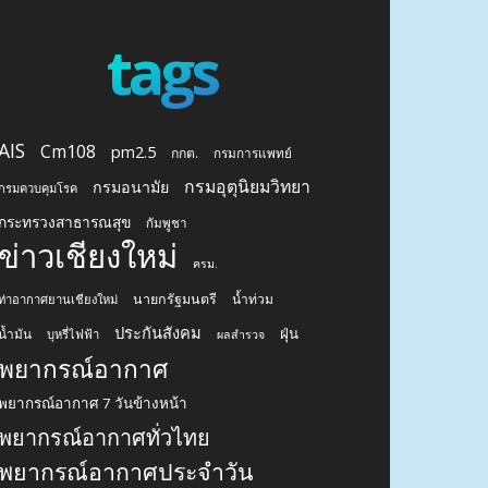
tags
AIS
Cm108
pm2.5
กกต.
กรมการแพทย์
กรมอุตุนิยมวิทยา
กรมอนามัย
กรมควบคุมโรค
กระทรวงสาธารณสุข
กัมพูชา
ข่าวเชียงใหม่
ครม.
นายกรัฐมนตรี
น้ำท่วม
ท่าอากาศยานเชียงใหม่
ประกันสังคม
ฝุ่น
น้ำมัน
บุหรี่ไฟฟ้า
ผลสำรวจ
พยากรณ์อากาศ
พยากรณ์อากาศ 7 วันข้างหน้า
พยากรณ์อากาศทั่วไทย
พยากรณ์อากาศประจำวัน