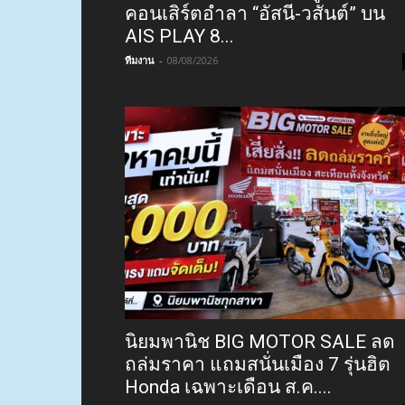
คอนเสิร์ตอำลา “อัสนี-วสันต์” บน
AIS PLAY 8...
ทีมงาน
-
08/08/2026
นิยมพานิช BIG MOTOR SALE ลด
ถล่มราคา แถมสนั่นเมือง 7 รุ่นฮิต
Honda เฉพาะเดือน ส.ค....