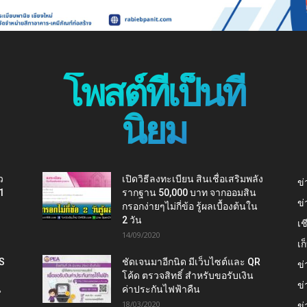
โพสต์ที่เป็นที่
นิยม
ว
เปิดวิธีลงทะเบียน สินเชื่อเสริมพลัง
ข่
1
รากฐาน 50,000 บาท จากออมสิน
ข่
กรอกง่ายๆไม่กี่ข้อ รู้ผลเบื้องต้นใน
2 วัน
เช
14/09/2020
เ
IS
ชัดเจนมาอีกนิด มีเว็บไซต์และ QR
ข่
โค้ด ตรวจสิทธิ์ สำหรับขอรับเงิน
ข่
น
ค่าประกันไฟฟ้าคืน
18/03/2020
ข่