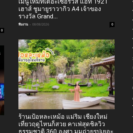
เมนูใหม่ที่เดอะเซอร์วิส แอท 1921
เฮาส์ ชูมายูราวากิว A4 เจ้าของ
รางวัล Grand...
ทีมงาน
-
08/08/2026
0
0
ร้านเป้อหละเหม้อ แม่ริม เชียงใหม่
เที่ยวฤดูไหนก็สวย คาเฟ่สุดชิลวิว
ธรรมชาติ 360 องศา มุมถ่ายรูปเยอะ