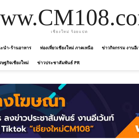
ww.CM108.c
เชียงใหม่ ร้อยแปด
แนะนำ-ร้านอาหาร
ท่องเที่ยวเชียงใหม่ ภาคเหนือ
ข่าวกิจกรรม งานอีเ
รษฐกิจเชียงใหม่
ข่าวประชาสัมพันธ์ PR