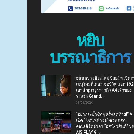
หยิบ
บรรณาธิการ
อนันตรา เชียงใหม่ รีสอร์ท เปิดตั
เมนูใหม่ที่เดอะเซอร์วิส แอท 192
เฮาส์ ชูมายูราวากิว A4 เจ้าของ
รางวัล Grand...
08/08/2026
“อยากจะย้ำชัดๆ ครั้งสุดท้าย!” A
เปิด “โซนหน้าจอ” ชวนดูสด
คอนเสิร์ตอำลา “อัสนี-วสันต์” บ
AIS PLAY 8...