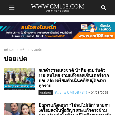
WWW.CM108.COM
เชียงใหม่ ร้อยแปด
หน้าแรก
แท็ก
ปอยเปต
ปอยเปต
จเรตำรวจแห่งชาติ นำทีม ตม. รับตัว
119 คนไทย ร่วมแก๊งคอลเซ็นเตอร์จาก
ปอยเปต เตรียมดำเนินคดีกับผู้ต้องหา
ทุกราย
ทีมงาน CM108 (ST)
-
01/03/2025
ข่าวทั่วไทย
ปัญหาแก๊งคอลฯ “ไม่จบไม่เลิก” นายกฯ
เตรียมลงพื้นที่อรัญฯ สระแก้วตรงข้าม