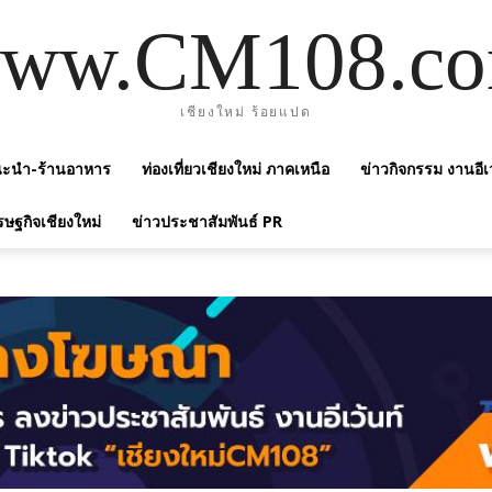
ww.CM108.c
เชียงใหม่ ร้อยแปด
แนะนำ-ร้านอาหาร
ท่องเที่ยวเชียงใหม่ ภาคเหนือ
ข่าวกิจกรรม งานอีเ
รษฐกิจเชียงใหม่
ข่าวประชาสัมพันธ์ PR