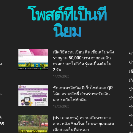
โพสต์ที่เป็นที่
นิยม
เปิดวิธีลงทะเบียน สินเชื่อเสริมพลัง
ข่
รากฐาน 50,000 บาท จากออมสิน
ข่
ยง
กรอกง่ายๆไม่กี่ข้อ รู้ผลเบื้องต้นใน
2 วัน
เช
14/09/2020
เ
ชัดเจนมาอีกนิด มีเว็บไซต์และ QR
ข่
น
โค้ด ตรวจสิทธิ์ สำหรับขอรับเงิน
ข่
ค่าประกันไฟฟ้าคืน
18/03/2020
ข่
ข่
่
(ประมวลภาพ) ความเสียหายบาง
569
ส่วน หลังเชียงใหม่โดนพายุฝนถล่ม
ไม
เมื่อช่วงเย็นที่ผ่านมา