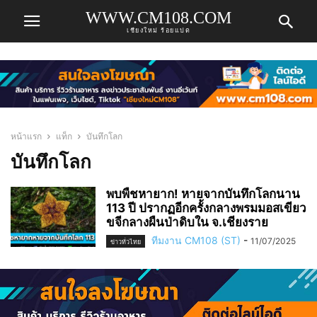
WWW.CM108.COM
เชียงใหม่ ร้อยแปด
หน้าแรก
แท็ก
บันทึกโลก
บันทึกโลก
พบพืชหายาก! หายจากบันทึกโลกนาน
113 ปี ปรากฏอีกครั้งกลางพรมมอสเขียว
ขจีกลางผืนป่าดิบใน จ.เชียงราย
ทีมงาน CM108 (ST)
-
11/07/2025
ข่าวทั่วไทย