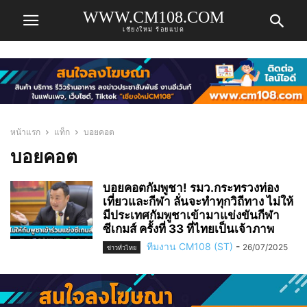
WWW.CM108.COM
เชียงใหม่ ร้อยแปด
หน้าแรก
แท็ก
บอยคอต
บอยคอต
บอยคอตกัมพูชา! รมว.กระทรวงท่อง
เที่ยวและกีฬา ลั่นจะทำทุกวิถีทาง ไม่ให้
มีประเทศกัมพูชาเข้ามาแข่งขันกีฬา
ซีเกมส์ ครั้งที่ 33 ที่ไทยเป็นเจ้าภาพ
ทีมงาน CM108 (ST)
-
26/07/2025
ข่าวทั่วไทย