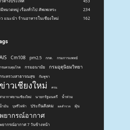
าวต่างประเทศ
453
่มีหมวดหมู่ เรื่องทั่วไป สัพเพเหระ
234
วิว แนะนำ ร้านอาหารในเชียงใหม่
162
ags
AIS
Cm108
pm2.5
กกต.
กรมการแพทย์
กรมอุตุนิยมวิทยา
กรมอนามัย
กรมควบคุมโรค
กระทรวงสาธารณสุข
กัมพูชา
ข่าวเชียงใหม่
ครม.
นายกรัฐมนตรี
น้ำท่วม
ท่าอากาศยานเชียงใหม่
ประกันสังคม
ฝุ่น
น้ำมัน
บุหรี่ไฟฟ้า
ผลสำรวจ
พยากรณ์อากาศ
พยากรณ์อากาศ 7 วันข้างหน้า