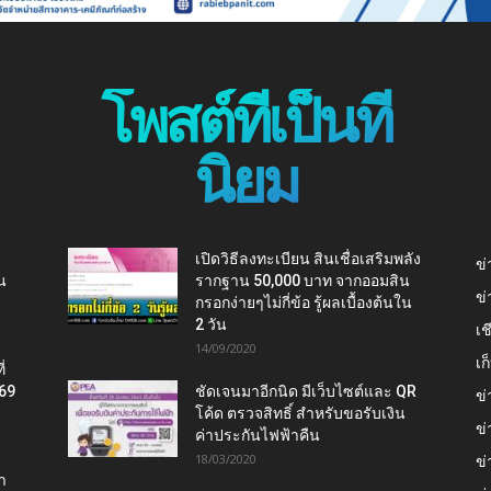
โพสต์ที่เป็นที่
นิยม
เปิดวิธีลงทะเบียน สินเชื่อเสริมพลัง
ข่
น
รากฐาน 50,000 บาท จากออมสิน
ข่
กรอกง่ายๆไม่กี่ข้อ รู้ผลเบื้องต้นใน
2 วัน
เช
14/09/2020
เ
่
569
ชัดเจนมาอีกนิด มีเว็บไซต์และ QR
ข่
โค้ด ตรวจสิทธิ์ สำหรับขอรับเงิน
ข่
ค่าประกันไฟฟ้าคืน
18/03/2020
ข่
า