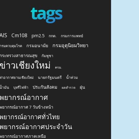
tags
AIS
Cm108
pm2.5
กกต.
กรมการแพทย์
กรมอุตุนิยมวิทยา
กรมอนามัย
กรมควบคุมโรค
กระทรวงสาธารณสุข
กัมพูชา
ข่าวเชียงใหม่
ครม.
นายกรัฐมนตรี
น้ำท่วม
ท่าอากาศยานเชียงใหม่
ประกันสังคม
ฝุ่น
น้ำมัน
บุหรี่ไฟฟ้า
ผลสำรวจ
พยากรณ์อากาศ
พยากรณ์อากาศ 7 วันข้างหน้า
พยากรณ์อากาศทั่วไทย
พยากรณ์อากาศประจำวัน
พยากรณ์อากาศภาคเหนือ