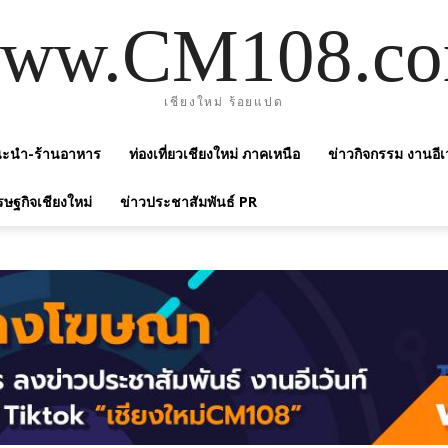
ww.CM108.c
เชียงใหม่ ร้อยแปด
แนะนำ-ร้านอาหาร
ท่องเที่ยวเชียงใหม่ ภาคเหนือ
ข่าวกิจกรรม งานอีเ
รษฐกิจเชียงใหม่
ข่าวประชาสัมพันธ์ PR