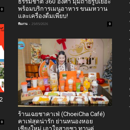
ธรรมชาติ 360 องศา มุมถ่ายรูปเยอะ
พร้อมบริการเมนูอาหาร ขนมหวาน
0
และเครื่องดื่มเพียบ!
ทีมงาน
-
25/05/2026
0
12
ร้านเฉยชาคาเฟ่ (ChoeiCha Café)
คาเฟ่สุดน่ารัก ย่านหนองหอย
0
เชียงใหม่ เอาใจสายชา ทานคู่