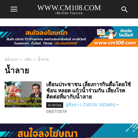
WWW.CM108.COM
เชียงใหม่ ร้อยแปด
หน้าแรก
แท็ก
น้ำลาย
น้ำลาย
เตือนประชาชน เลี่ยงการกินดื่มโดยใช้
ช้อน หลอด แก้วน้ำร่วมกัน เสี่ยงโรค
ติดต่อที่มากับน้ำลาย
ผู้สื่อข่าว CM108 (ADMIN)
-
ข่าวทั่วไทย
08/07/2019