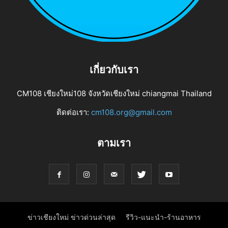
เกี่ยวกับเรา
CM108 เชียงใหม่108 จังหวัดเชียงใหม่ chiangmai Thailand
ติดต่อเรา:
cm108.org@gmail.com
ตามเรา
ข่าวเชียงใหม่ ข่าวด่วนล่าสุด
รีวิว-แนะนำ-ร้านอาหาร