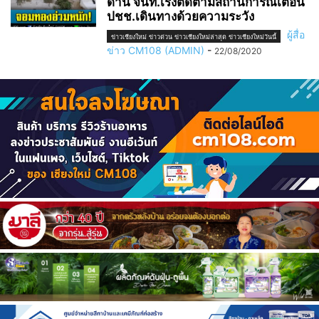
ด้าน จนท.เร่งติดตามสถานการณ์เตือน
ปชช.เดินทางด้วยความระวัง
ผู้สื่อ
ข่าวเชียงใหม่ ข่าวด่วน ข่าวเชียงใหม่ล่าสุด ข่าวเชียงใหม่วันนี้
ข่าว CM108 (ADMIN)
-
22/08/2020