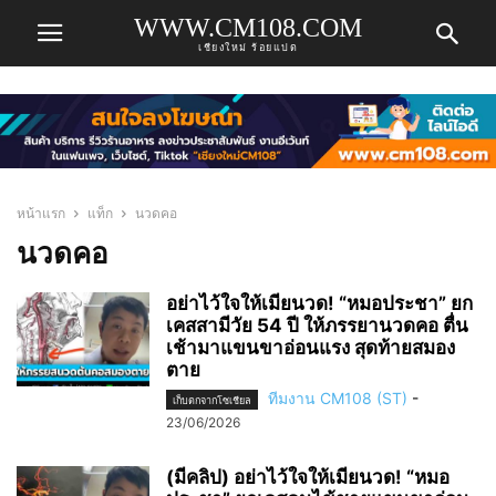
WWW.CM108.COM
เชียงใหม่ ร้อยแปด
หน้าแรก
แท็ก
นวดคอ
นวดคอ
อย่าไว้ใจให้เมียนวด! “หมอประชา” ยก
เคสสามีวัย 54 ปี ให้ภรรยานวดคอ ตื่น
เช้ามาแขนขาอ่อนแรง สุดท้ายสมอง
ตาย
ทีมงาน CM108 (ST)
-
เก็บตกจากโซเชียล
23/06/2026
(มีคลิป) อย่าไว้ใจให้เมียนวด! “หมอ