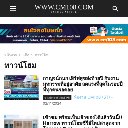
WWW.CM108.COM
เชียงใหม่ ร้อยแปด
หน้าแรก
แท็ก
ทาวน์โฮม
ทาวน์โฮม
กาญจน์กนก เสิร์ฟสุขส่งท้ายปี กับงาน
มหกรรมที่อยู่อาศัย ลดแรงที่สุดในรอบปี
ที่ทุกคนรอคอย
ทีมงาน CM108 (ST)
-
ข่าวประชาสัมพันธ์ PR
02/11/2024
เข้าชม พร้อมเป็นเจ้าของได้แล้ววันนี้!!
Harrow ทาวน์โฮมซี่รี่ย์ใหม่ล่าสุดจาก