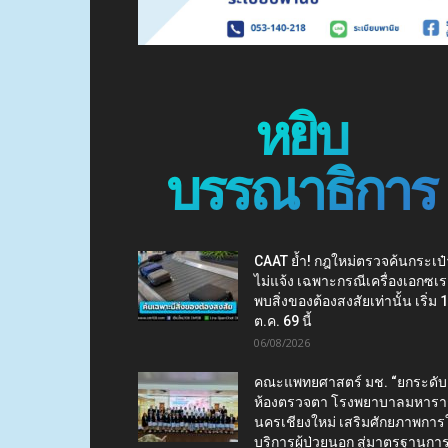
หยิบ
บรรณาธิการ
CAAT ย้ำ! กฎใหม่ตรวจค้นกระเป๋
ไม่แจ้ง เฉพาะกรณีเครื่องเอกซเร
พบสิ่งของต้องสงสัยเท่านั้น เริ่ม 
ต.ค. 69 นี้
06/08/2026
คณะแพทยศาสตร์ มช. “ยกระดับ
ห้องตรวจตา โรงพยาบาลมหาร
นครเชียงใหม่ เสริมศักยภาพการใ
บริการผู้ป่วยนอก สู่มาตรฐานกา