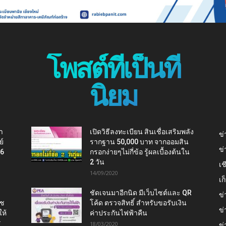
โพสต์ที่เป็นที่
นิยม
า
เปิดวิธีลงทะเบียน สินเชื่อเสริมพลัง
ข่
ย์
รากฐาน 50,000 บาท จากออมสิน
ข่
16
กรอกง่ายๆไม่กี่ข้อ รู้ผลเบื้องต้นใน
2 วัน
เช
14/09/2020
เ
ชัดเจนมาอีกนิด มีเว็บไซต์และ QR
ข่
าช
โค้ด ตรวจสิทธิ์ สำหรับขอรับเงิน
ข่
ห้
ค่าประกันไฟฟ้าคืน
ร
18/03/2020
ข่