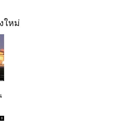
ยงใหม่
น
0