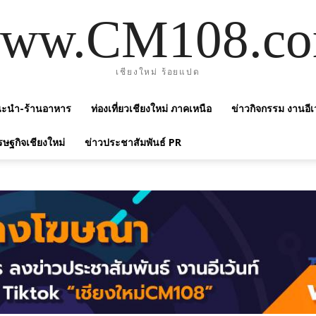
ww.CM108.c
เชียงใหม่ ร้อยแปด
แนะนำ-ร้านอาหาร
ท่องเที่ยวเชียงใหม่ ภาคเหนือ
ข่าวกิจกรรม งานอีเ
รษฐกิจเชียงใหม่
ข่าวประชาสัมพันธ์ PR