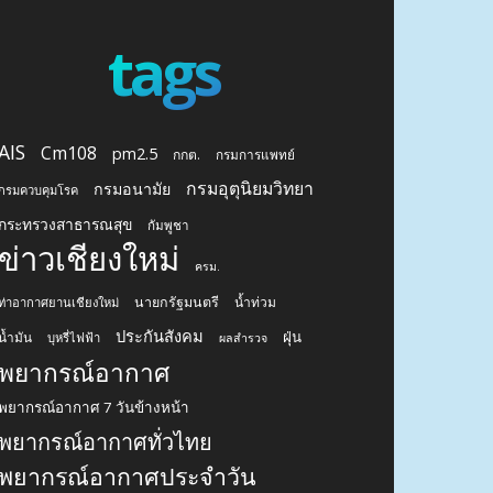
tags
AIS
Cm108
pm2.5
กกต.
กรมการแพทย์
กรมอุตุนิยมวิทยา
กรมอนามัย
กรมควบคุมโรค
กระทรวงสาธารณสุข
กัมพูชา
ข่าวเชียงใหม่
ครม.
นายกรัฐมนตรี
น้ำท่วม
ท่าอากาศยานเชียงใหม่
ประกันสังคม
ฝุ่น
น้ำมัน
บุหรี่ไฟฟ้า
ผลสำรวจ
พยากรณ์อากาศ
พยากรณ์อากาศ 7 วันข้างหน้า
พยากรณ์อากาศทั่วไทย
พยากรณ์อากาศประจำวัน