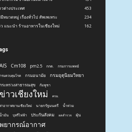
าวต่างประเทศ
453
่มีหมวดหมู่ เรื่องทั่วไป สัพเพเหระ
234
วิว แนะนำ ร้านอาหารในเชียงใหม่
162
ags
AIS
Cm108
pm2.5
กกต.
กรมการแพทย์
กรมอุตุนิยมวิทยา
กรมอนามัย
กรมควบคุมโรค
กระทรวงสาธารณสุข
กัมพูชา
ข่าวเชียงใหม่
ครม.
นายกรัฐมนตรี
น้ำท่วม
ท่าอากาศยานเชียงใหม่
ประกันสังคม
ฝุ่น
น้ำมัน
บุหรี่ไฟฟ้า
ผลสำรวจ
พยากรณ์อากาศ