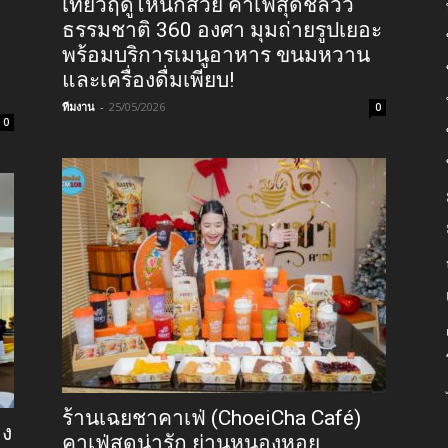
เที่ยวฤดูไหนก็สวย คาเฟ่สุดชิลวิว
ธรรมชาติ 360 องศา มุมถ่ายรูปเยอะ
พร้อมบริการเมนูอาหาร ขนมหวาน
และเครื่องดื่มเพียบ!
ทีมงาน
-
25/05/2026
0
0
ร้านเฉยชาคาเฟ่ (ChoeiCha Café)
อง
คาเฟ่สุดน่ารัก ย่านหนองหอย