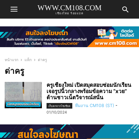
WWW.CM108.COM
เชียงใหม่ ร้อยแปด
หน้าแรก
แท็ก
ด่าครู
ด่าครู
ครูเชียงใหม่ เปิดสมุดสอบซ่อมนักเรียน
เจอรูปนิ้วกลางพร้อมข้อความ “xวย”
ด้านชาวเน็ตวิจารณ์สนั่น
ทีมงาน CM108 (ST)
-
เก็บตกจากโซเชียล
01/10/2024