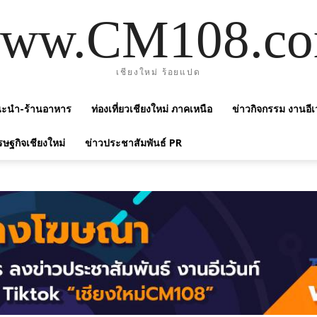
ww.CM108.c
เชียงใหม่ ร้อยแปด
แนะนำ-ร้านอาหาร
ท่องเที่ยวเชียงใหม่ ภาคเหนือ
ข่าวกิจกรรม งานอีเ
รษฐกิจเชียงใหม่
ข่าวประชาสัมพันธ์ PR