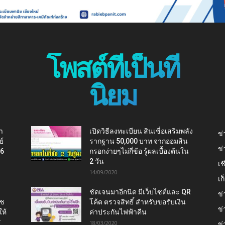
โพสต์ที่เป็นที่
นิยม
า
เปิดวิธีลงทะเบียน สินเชื่อเสริมพลัง
ข่
ย์
รากฐาน 50,000 บาท จากออมสิน
ข่
16
กรอกง่ายๆไม่กี่ข้อ รู้ผลเบื้องต้นใน
2 วัน
เช
14/09/2020
เ
ชัดเจนมาอีกนิด มีเว็บไซต์และ QR
ข่
าช
โค้ด ตรวจสิทธิ์ สำหรับขอรับเงิน
ข่
ห้
ค่าประกันไฟฟ้าคืน
ร
18/03/2020
ข่