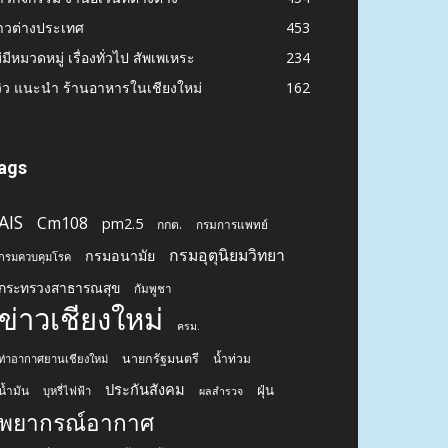
าวต่างประเทศ
453
่มีหมวดหมู่ เรื่องทั่วไป สัพเพเหระ
234
วิว แนะนำ ร้านอาหารในเชียงใหม่
162
ags
AIS
Cm108
pm2.5
กกต.
กรมการแพทย์
กรมอุตุนิยมวิทยา
กรมอนามัย
กรมควบคุมโรค
กระทรวงสาธารณสุข
กัมพูชา
ข่าวเชียงใหม่
ครม.
นายกรัฐมนตรี
น้ำท่วม
ท่าอากาศยานเชียงใหม่
ประกันสังคม
ฝุ่น
น้ำมัน
บุหรี่ไฟฟ้า
ผลสำรวจ
พยากรณ์อากาศ