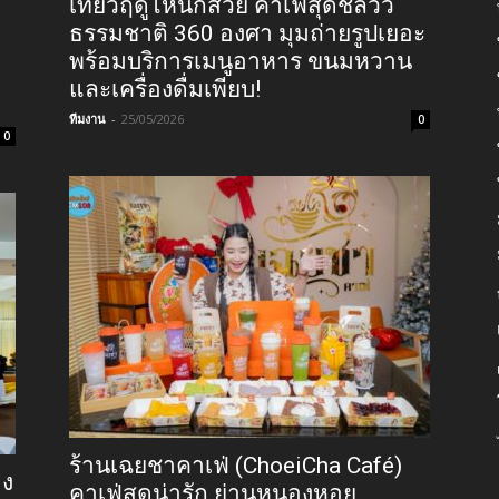
เที่ยวฤดูไหนก็สวย คาเฟ่สุดชิลวิว
ธรรมชาติ 360 องศา มุมถ่ายรูปเยอะ
พร้อมบริการเมนูอาหาร ขนมหวาน
และเครื่องดื่มเพียบ!
ทีมงาน
-
25/05/2026
0
0
ร้านเฉยชาคาเฟ่ (ChoeiCha Café)
อง
คาเฟ่สุดน่ารัก ย่านหนองหอย