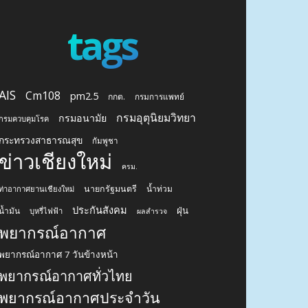
tags
AIS
Cm108
pm2.5
กกต.
กรมการแพทย์
กรมอุตุนิยมวิทยา
กรมอนามัย
กรมควบคุมโรค
กระทรวงสาธารณสุข
กัมพูชา
ข่าวเชียงใหม่
ครม.
นายกรัฐมนตรี
น้ำท่วม
ท่าอากาศยานเชียงใหม่
ประกันสังคม
ฝุ่น
น้ำมัน
บุหรี่ไฟฟ้า
ผลสำรวจ
พยากรณ์อากาศ
พยากรณ์อากาศ 7 วันข้างหน้า
พยากรณ์อากาศทั่วไทย
พยากรณ์อากาศประจำวัน