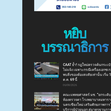
หยิบ
บรรณาธิการ
CAAT ย้ำ! กฎใหม่ตรวจค้นกระเป๋
ไม่แจ้ง เฉพาะกรณีเครื่องเอกซเร
พบสิ่งของต้องสงสัยเท่านั้น เริ่ม 
ต.ค. 69 นี้
06/08/2026
คณะแพทยศาสตร์ มช. “ยกระดับ
ห้องตรวจตา โรงพยาบาลมหาร
นครเชียงใหม่ เสริมศักยภาพการใ
บริการผู้ป่วยนอก สู่มาตรฐานกา