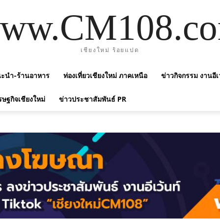
ww.CM108.c
เชียงใหม่ ร้อยแปด
แนะนำ-ร้านอาหาร
ท่องเที่ยวเชียงใหม่ ภาคเหนือ
ข่าวกิจกรรม งานอีเ
รษฐกิจเชียงใหม่
ข่าวประชาสัมพันธ์ PR