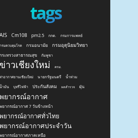
tags
AIS
Cm108
pm2.5
กกต.
กรมการแพทย์
กรมอุตุนิยมวิทยา
กรมอนามัย
กรมควบคุมโรค
กระทรวงสาธารณสุข
กัมพูชา
ข่าวเชียงใหม่
ครม.
นายกรัฐมนตรี
น้ำท่วม
ท่าอากาศยานเชียงใหม่
ประกันสังคม
ฝุ่น
น้ำมัน
บุหรี่ไฟฟ้า
ผลสำรวจ
พยากรณ์อากาศ
พยากรณ์อากาศ 7 วันข้างหน้า
พยากรณ์อากาศทั่วไทย
พยากรณ์อากาศประจำวัน
พยากรณ์อากาศภาคเหนือ