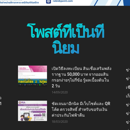
โพสต์ที่เป็นที่
นิยม
เปิดวิธีลงทะเบียน สินเชื่อเสริมพลัง
ข่
รากฐาน 50,000 บาท จากออมสิน
ข่
กรอกง่ายๆไม่กี่ข้อ รู้ผลเบื้องต้นใน
2 วัน
เช
14/09/2020
เ
ว
1
ชัดเจนมาอีกนิด มีเว็บไซต์และ QR
ข่
โค้ด ตรวจสิทธิ์ สำหรับขอรับเงิน
ข่
ค่าประกันไฟฟ้าคืน
18/03/2020
ข่