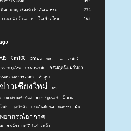
าวต่างประเทศ
453
่มีหมวดหมู่ เรื่องทั่วไป สัพเพเหระ
234
วิว แนะนำ ร้านอาหารในเชียงใหม่
163
ags
AIS
Cm108
pm2.5
กกต.
กรมการแพทย์
กรมอุตุนิยมวิทยา
กรมอนามัย
กรมควบคุมโรค
กระทรวงสาธารณสุข
กัมพูชา
ข่าวเชียงใหม่
ครม.
นายกรัฐมนตรี
น้ำท่วม
ท่าอากาศยานเชียงใหม่
ประกันสังคม
ฝุ่น
น้ำมัน
บุหรี่ไฟฟ้า
ผลสำรวจ
พยากรณ์อากาศ
พยากรณ์อากาศ 7 วันข้างหน้า