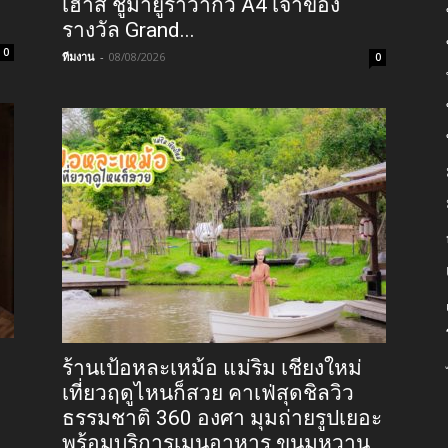
เฮาส์ ชูมายูราวากิว A4 เจ้าของ
รางวัล Grand...
0
ทีมงาน
-
08/08/2026
0
ร้านเป้อหละเหม้อ แม่ริม เชียงใหม่
เที่ยวฤดูไหนก็สวย คาเฟ่สุดชิลวิว
ธรรมชาติ 360 องศา มุมถ่ายรูปเยอะ
พร้อมบริการเมนูอาหาร ขนมหวาน