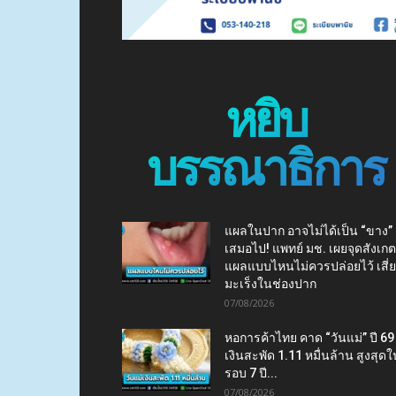
หยิบ
บรรณาธิการ
แผลในปาก อาจไม่ได้เป็น “ขาง”
เสมอไป! แพทย์ มช. เผยจุดสังเกต
แผลแบบไหนไม่ควรปล่อยไว้ เสี่
มะเร็งในช่องปาก
07/08/2026
หอการค้าไทย คาด “วันแม่” ปี 69
เงินสะพัด 1.11 หมื่นล้าน สูงสุดใ
รอบ 7 ปี...
07/08/2026