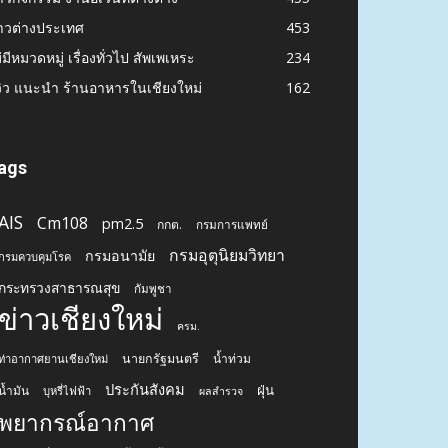
าวต่างประเทศ
453
่มีหมวดหมู่ เรื่องทั่วไป สัพเพเหระ
234
วิว แนะนำ ร้านอาหารในเชียงใหม่
162
ags
AIS
Cm108
pm2.5
กกต.
กรมการแพทย์
กรมอุตุนิยมวิทยา
กรมอนามัย
กรมควบคุมโรค
กระทรวงสาธารณสุข
กัมพูชา
ข่าวเชียงใหม่
ครม.
นายกรัฐมนตรี
น้ำท่วม
ท่าอากาศยานเชียงใหม่
ประกันสังคม
ฝุ่น
น้ำมัน
บุหรี่ไฟฟ้า
ผลสำรวจ
พยากรณ์อากาศ