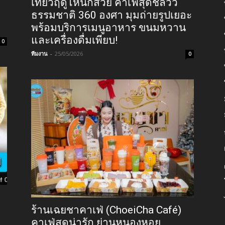
เที่ยวฤดูไหนก็สวย คาเฟ่สุดชิลวิว
ธรรมชาติ 360 องศา มุมถ่ายรูปเยอะ
พร้อมบริการเมนูอาหาร ขนมหวาน
และเครื่องดื่มเพียบ!
0
ทีมงาน
-
25/05/2026
0
ร้านเฉยชาคาเฟ่ (ChoeiCha Café)
คาเฟ่สุดน่ารัก ย่านหนองหอย