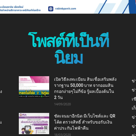
โพสต์ที่เป็นที่
นิยม
เปิดวิธีลงทะเบียน สินเชื่อเสริมพลัง
ข่
รากฐาน 50,000 บาท จากออมสิน
ข่
ยง
กรอกง่ายๆไม่กี่ข้อ รู้ผลเบื้องต้นใน
2 วัน
เช
14/09/2020
เ
ชัดเจนมาอีกนิด มีเว็บไซต์และ QR
ข่
น
โค้ด ตรวจสิทธิ์ สำหรับขอรับเงิน
ข่
ค่าประกันไฟฟ้าคืน
18/03/2020
ข่