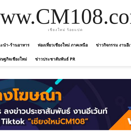
ww.CM108.c
เชียงใหม่ ร้อยแปด
แนะนำ-ร้านอาหาร
ท่องเที่ยวเชียงใหม่ ภาคเหนือ
ข่าวกิจกรรม งานอีเ
รษฐกิจเชียงใหม่
ข่าวประชาสัมพันธ์ PR