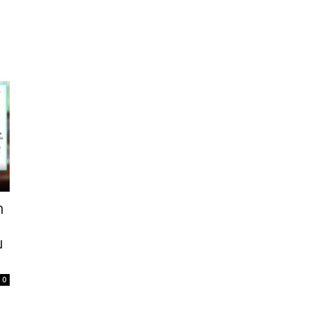
า
บ
0