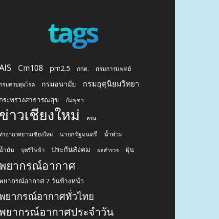
tags
AIS
Cm108
pm2.5
กกต.
กรมการแพทย์
กรมอุตุนิยมวิทยา
กรมอนามัย
กรมควบคุมโรค
กระทรวงสาธารณสุข
กัมพูชา
ข่าวเชียงใหม่
ครม.
นายกรัฐมนตรี
น้ำท่วม
ท่าอากาศยานเชียงใหม่
ประกันสังคม
ฝุ่น
น้ำมัน
บุหรี่ไฟฟ้า
ผลสำรวจ
พยากรณ์อากาศ
พยากรณ์อากาศ 7 วันข้างหน้า
พยากรณ์อากาศทั่วไทย
พยากรณ์อากาศประจำวัน