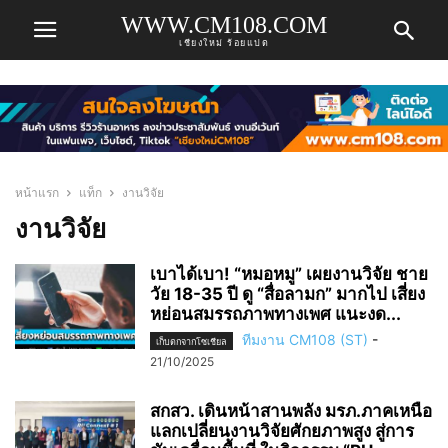
WWW.CM108.COM
เชียงใหม่ ร้อยแปด
หน้าแรก
แท็ก
งานวิจัย
งานวิจัย
เบาได้เบา! “หมอหมู” เผยงานวิจัย ชาย
วัย 18-35 ปี ดู “สื่อลามก” มากไป เสี่ยง
หย่อนสมรรถภาพทางเพศ แนะงด...
ทีมงาน CM108 (ST)
-
เก็บตกจากโซเชียล
21/10/2025
สกสว. เดินหน้าสานพลัง มรภ.ภาคเหนือ
แลกเปลี่ยนงานวิจัยศักยภาพสูง สู่การ