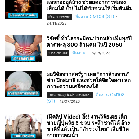
แอลกอฮอล์บ้าง ช่วยลดอาการสมอง
เสื่อมได้ ย้ำ! ไม่ได้ชักชวนให้เริ่มต้นดื่ม
ทีมงาน CM108 (ST)
-
เก็บตกจากโซเชียล
24/11/2023
วิจัยชี้ ทั่วโลกจะมีคนปวดหลัง เพิ่มทุกปี
คาดทะลุ 800 ล้านคน ในปี 2050
ทีมงาน
-
15/08/2023
ข่าวต่างประเทศ
ผลวิจัยจากสหรัฐฯ เผย “การล้างจาน”
ช่วยฝึกสมาธิ และช่วยให้จิตใจสงบ ลด
ภาวะความเครียดลงได้
ทีมงาน CM108
ไม่มีหมวดหมู่ เรื่องทั่วไป สัพเพเหระ
(ST)
-
12/07/2023
(มีคลิป Video) อึ้ง! งานวิจัยเผย เด็ก
ชายญี่ปุ่นวัย 5 ขวบ ระลึกชาติได้ อ้าง
ชาติที่แล้วเป็น “ตำรวจไทย” เสียชีวิต
จากการจมน้ำ