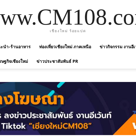
ww.CM108.c
เชียงใหม่ ร้อยแปด
แนะนำ-ร้านอาหาร
ท่องเที่ยวเชียงใหม่ ภาคเหนือ
ข่าวกิจกรรม งานอีเ
รษฐกิจเชียงใหม่
ข่าวประชาสัมพันธ์ PR