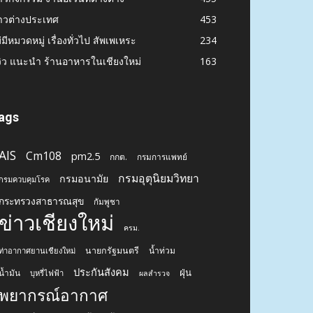
าวต่างประเทศ
453
่มีหมวดหมู่ เรื่องทั่วไป สัพเพเหระ
234
วิว แนะนำ ร้านอาหารในเชียงใหม่
163
ags
AIS
Cm108
pm2.5
กกต.
กรมการแพทย์
กรมอุตุนิยมวิทยา
กรมอนามัย
กรมควบคุมโรค
กระทรวงสาธารณสุข
กัมพูชา
ข่าวเชียงใหม่
ครม.
นายกรัฐมนตรี
น้ำท่วม
ท่าอากาศยานเชียงใหม่
ประกันสังคม
ฝุ่น
น้ำมัน
บุหรี่ไฟฟ้า
ผลสำรวจ
พยากรณ์อากาศ