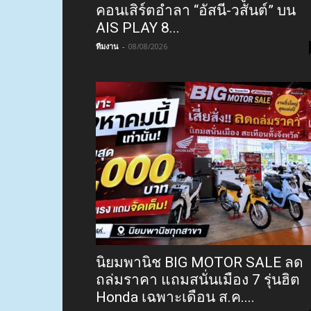
คอนเสิร์ตอำลา “อัสนี-วสันต์” บน
AIS PLAY 8...
ทีมงาน
-
08/08/2026
นิยมพานิช BIG MOTOR SALE ลด
ถล่มราคา แถมสนั่นเมือง 7 รุ่นฮิต
Honda เฉพาะเดือน ส.ค....