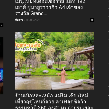
เมนูใหม่ที่เดอะเซอร์วิส แอท 1921
เฮาส์ ชูมายูราวากิว A4 เจ้าของ
รางวัล Grand...
ทีมงาน
-
08/08/2026
0
0
ร้านเป้อหละเหม้อ แม่ริม เชียงใหม่
เที่ยวฤดูไหนก็สวย คาเฟ่สุดชิลวิว
ธรรมชาติ 360 องศา มุมถ่ายรูปเยอะ