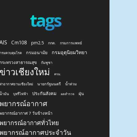
tags
AIS
Cm108
pm2.5
กกต.
กรมการแพทย์
กรมอุตุนิยมวิทยา
กรมอนามัย
กรมควบคุมโรค
กระทรวงสาธารณสุข
กัมพูชา
ข่าวเชียงใหม่
ครม.
นายกรัฐมนตรี
น้ำท่วม
ท่าอากาศยานเชียงใหม่
ประกันสังคม
ฝุ่น
น้ำมัน
บุหรี่ไฟฟ้า
ผลสำรวจ
พยากรณ์อากาศ
พยากรณ์อากาศ 7 วันข้างหน้า
พยากรณ์อากาศทั่วไทย
พยากรณ์อากาศประจำวัน