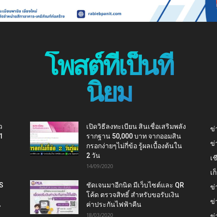
โพสต์ที่เป็นที่
นิยม
ว
เปิดวิธีลงทะเบียน สินเชื่อเสริมพลัง
ข่
1
รากฐาน 50,000 บาท จากออมสิน
ข่
กรอกง่ายๆไม่กี่ข้อ รู้ผลเบื้องต้นใน
2 วัน
เช
14/09/2020
เ
IS
ชัดเจนมาอีกนิด มีเว็บไซต์และ QR
ข่
โค้ด ตรวจสิทธิ์ สำหรับขอรับเงิน
ข่
น
ค่าประกันไฟฟ้าคืน
18/03/2020
ข่