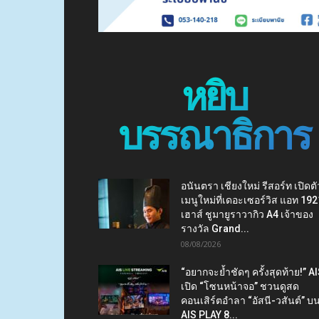
หยิบ
บรรณาธิการ
อนันตรา เชียงใหม่ รีสอร์ท เปิดตั
เมนูใหม่ที่เดอะเซอร์วิส แอท 192
เฮาส์ ชูมายูราวากิว A4 เจ้าของ
รางวัล Grand...
08/08/2026
“อยากจะย้ำชัดๆ ครั้งสุดท้าย!” A
เปิด “โซนหน้าจอ” ชวนดูสด
คอนเสิร์ตอำลา “อัสนี-วสันต์” บ
AIS PLAY 8...