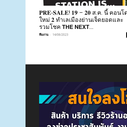
𝐏𝐑𝐄-𝐒𝐀𝐋𝐄! 𝟏𝟗 – 𝟐𝟎 ส.ค. นี้ คอนโ
ใหม่ 𝟐 ทำเลเมืองย่านเจ็ดยอดและ
รวมโชค 𝗧𝗛𝗘 𝗡𝗘𝗫𝗧...
ทีมงาน
-
14/08/2023