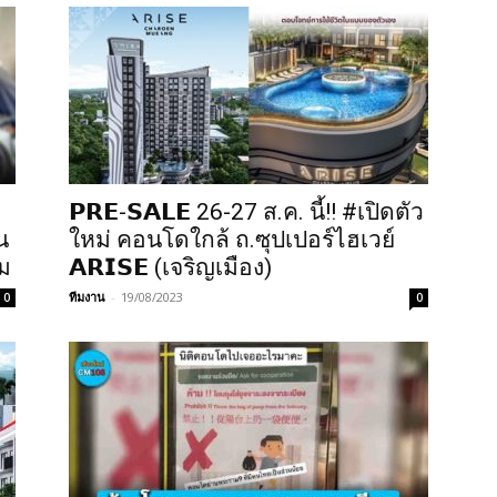
𝗣𝗥𝗘-𝗦𝗔𝗟𝗘 26-27 ส.ค. นี้!! #เปิดตัว
น
ใหม่ คอนโดใกล้ ถ.ซุปเปอร์ไฮเวย์
่ม
𝗔𝗥𝗜𝗦𝗘 (เจริญเมือง)
ทีมงาน
-
19/08/2023
0
0