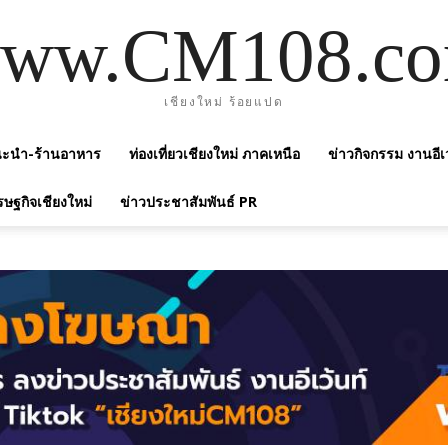
ww.CM108.c
เชียงใหม่ ร้อยแปด
แนะนำ-ร้านอาหาร
ท่องเที่ยวเชียงใหม่ ภาคเหนือ
ข่าวกิจกรรม งานอีเ
รษฐกิจเชียงใหม่
ข่าวประชาสัมพันธ์ PR