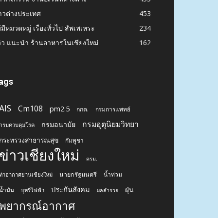
าวต่างประเทศ
453
่มีหมวดหมู่ เรื่องทั่วไป สัพเพเหระ
234
วิว แนะนำ ร้านอาหารในเชียงใหม่
162
ags
AIS
Cm108
pm2.5
กกต.
กรมการแพทย์
กรมอุตุนิยมวิทยา
กรมอนามัย
กรมควบคุมโรค
กระทรวงสาธารณสุข
กัมพูชา
ข่าวเชียงใหม่
ครม.
นายกรัฐมนตรี
น้ำท่วม
ท่าอากาศยานเชียงใหม่
ประกันสังคม
ฝุ่น
น้ำมัน
บุหรี่ไฟฟ้า
ผลสำรวจ
พยากรณ์อากาศ