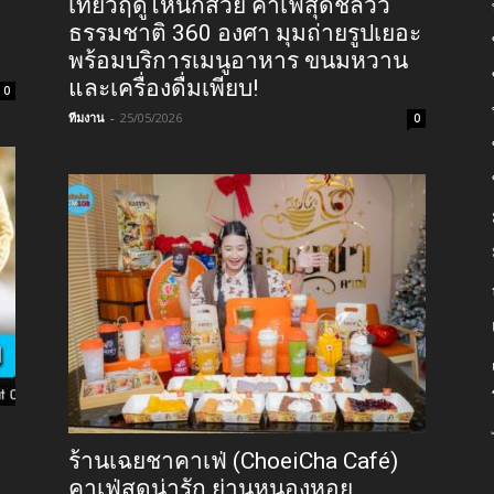
เที่ยวฤดูไหนก็สวย คาเฟ่สุดชิลวิว
ธรรมชาติ 360 องศา มุมถ่ายรูปเยอะ
พร้อมบริการเมนูอาหาร ขนมหวาน
และเครื่องดื่มเพียบ!
0
ทีมงาน
-
25/05/2026
0
ร้านเฉยชาคาเฟ่ (ChoeiCha Café)
คาเฟ่สุดน่ารัก ย่านหนองหอย