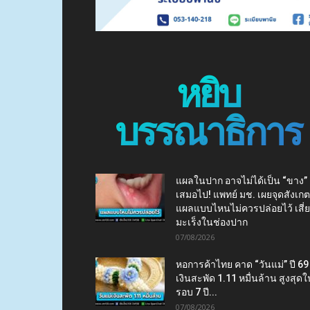
หยิบ
บรรณาธิการ
แผลในปาก อาจไม่ได้เป็น “ขาง”
เสมอไป! แพทย์ มช. เผยจุดสังเกต
แผลแบบไหนไม่ควรปล่อยไว้ เสี่
มะเร็งในช่องปาก
07/08/2026
หอการค้าไทย คาด “วันแม่” ปี 69
เงินสะพัด 1.11 หมื่นล้าน สูงสุดใ
รอบ 7 ปี...
07/08/2026