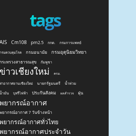
tags
AIS
Cm108
pm2.5
กกต.
กรมการแพทย์
กรมอุตุนิยมวิทยา
กรมอนามัย
กรมควบคุมโรค
กระทรวงสาธารณสุข
กัมพูชา
ข่าวเชียงใหม่
ครม.
นายกรัฐมนตรี
น้ำท่วม
ท่าอากาศยานเชียงใหม่
ประกันสังคม
ฝุ่น
น้ำมัน
บุหรี่ไฟฟ้า
ผลสำรวจ
พยากรณ์อากาศ
พยากรณ์อากาศ 7 วันข้างหน้า
พยากรณ์อากาศทั่วไทย
พยากรณ์อากาศประจำวัน