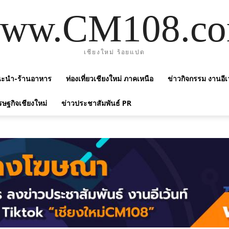
ww.CM108.c
เชียงใหม่ ร้อยแปด
แนะนำ-ร้านอาหาร
ท่องเที่ยวเชียงใหม่ ภาคเหนือ
ข่าวกิจกรรม งานอีเ
รษฐกิจเชียงใหม่
ข่าวประชาสัมพันธ์ PR