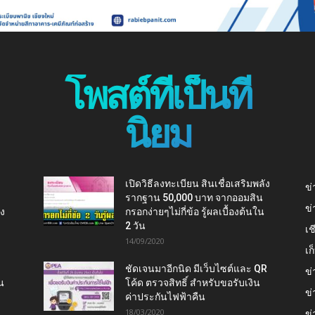
โพสต์ที่เป็นที่
นิยม
เปิดวิธีลงทะเบียน สินเชื่อเสริมพลัง
ข่
รากฐาน 50,000 บาท จากออมสิน
ข่
ยง
กรอกง่ายๆไม่กี่ข้อ รู้ผลเบื้องต้นใน
2 วัน
เช
14/09/2020
เ
ชัดเจนมาอีกนิด มีเว็บไซต์และ QR
ข่
น
โค้ด ตรวจสิทธิ์ สำหรับขอรับเงิน
ข่
ค่าประกันไฟฟ้าคืน
18/03/2020
ข่