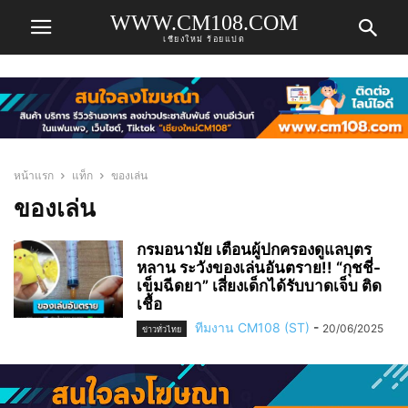
WWW.CM108.COM
เชียงใหม่ ร้อยแปด
หน้าแรก
แท็ก
ของเล่น
ของเล่น
กรมอนามัย เตือนผู้ปกครองดูแลบุตร
หลาน ระวังของเล่นอันตราย!! “กุชชี่-
เข็มฉีดยา” เสี่ยงเด็กได้รับบาดเจ็บ ติด
เชื้อ
ทีมงาน CM108 (ST)
-
20/06/2025
ข่าวทั่วไทย