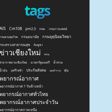
tags
AIS
Cm108
pm2.5
กกต.
กรมการแพทย์
กรมอุตุนิยมวิทยา
กรมอนามัย
กรมควบคุมโรค
กระทรวงสาธารณสุข
กัมพูชา
ข่าวเชียงใหม่
ครม.
นายกรัฐมนตรี
น้ำท่วม
ท่าอากาศยานเชียงใหม่
ประกันสังคม
ฝุ่น
น้ำมัน
บุหรี่ไฟฟ้า
ผลสำรวจ
พยากรณ์อากาศ
พยากรณ์อากาศ 7 วันข้างหน้า
พยากรณ์อากาศทั่วไทย
พยากรณ์อากาศประจำวัน
พยากรณ์อากาศภาคเหนือ