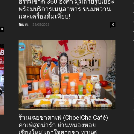
ธรรมชาติ 360 องศา มุมถ่ายรูปเยอะ
พร้อมบริการเมนูอาหาร ขนมหวาน
และเครื่องดื่มเพียบ!
ทีมงาน
-
25/05/2026
0
0
ร้านเฉยชาคาเฟ่ (ChoeiCha Café)
คาเฟ่สุดน่ารัก ย่านหนองหอย
เชียงใหม่ เอาใจสายชา ทานคู่