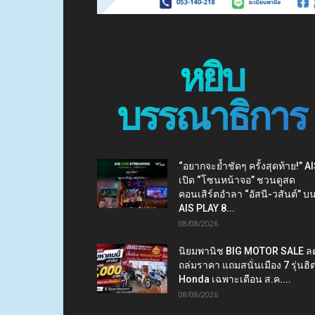
หยิบ
บรรณาธิการ
“อยากจะย้ำชัดๆ ครั้งสุดท้าย!” A
เปิด “โซนหน้าจอ” ชวนดูสด
คอนเสิร์ตอำลา “อัสนี-วสันต์” บ
AIS PLAY 8...
08/08/2026
นิยมพานิช BIG MOTOR SALE ล
ถล่มราคา แถมสนั่นเมือง 7 รุ่นฮิ
Honda เฉพาะเดือน ส.ค....
08/08/2026