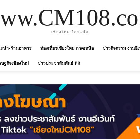
ww.CM108.c
เชียงใหม่ ร้อยแปด
แนะนำ-ร้านอาหาร
ท่องเที่ยวเชียงใหม่ ภาคเหนือ
ข่าวกิจกรรม งานอีเ
รษฐกิจเชียงใหม่
ข่าวประชาสัมพันธ์ PR