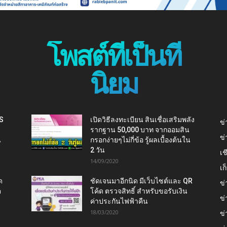
โพสต์ที่เป็นที่
นิยม
IS
เปิดวิธีลงทะเบียน สินเชื่อเสริมพลัง
ข่
รากฐาน 50,000 บาท จากออมสิน
ข่
น
กรอกง่ายๆไม่กี่ข้อ รู้ผลเบื้องต้นใน
2 วัน
เช
14/09/2020
เ
ด
ชัดเจนมาอีกนิด มีเว็บไซต์และ QR
ข่
ต
โค้ด ตรวจสิทธิ์ สำหรับขอรับเงิน
ข่
ค่าประกันไฟฟ้าคืน
18/03/2020
ข่