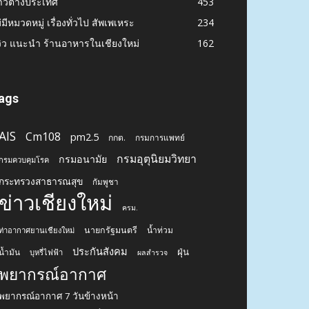
าวต่างประเทศ
453
่มีหมวดหมู่ เรื่องทั่วไป สัพเพเหระ
234
วิว แนะนำ ร้านอาหารในเชียงใหม่
162
ags
AIS
Cm108
pm2.5
กกต.
กรมการแพทย์
กรมอุตุนิยมวิทยา
กรมอนามัย
กรมควบคุมโรค
กระทรวงสาธารณสุข
กัมพูชา
ข่าวเชียงใหม่
ครม.
นายกรัฐมนตรี
น้ำท่วม
ท่าอากาศยานเชียงใหม่
ประกันสังคม
ฝุ่น
น้ำมัน
บุหรี่ไฟฟ้า
ผลสำรวจ
พยากรณ์อากาศ
พยากรณ์อากาศ 7 วันข้างหน้า