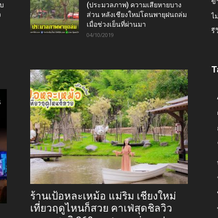
ข่
ับ
(ประมวลภาพ) ความเสียหายบาง
ง
ส่วน หลังเชียงใหม่โดนพายุฝนถล่ม
ไม
เมื่อช่วงเย็นที่ผ่านมา
รี
04/10/2019
T
ร้านเป้อหละเหม้อ แม่ริม เชียงใหม่
เที่ยวฤดูไหนก็สวย คาเฟ่สุดชิลวิว