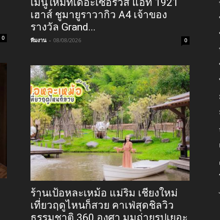
เมนูใหม่ที่เดอะเซอร์วิส แอท 1921
9
เฮาส์ ชูมายูราวากิว A4 เจ้าของ
รางวัล Grand...
0
ทีมงาน
-
08/08/2026
0
ร้านเป้อหละเหม้อ แม่ริม เชียงใหม่
เที่ยวฤดูไหนก็สวย คาเฟ่สุดชิลวิว
ธรรมชาติ 360 องศา มุมถ่ายรูปเยอะ