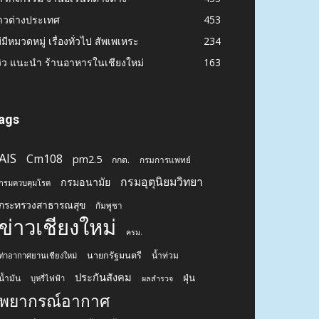
าวต่างประเทศ
453
่มีหมวดหมู่ เรื่องทั่วไป สัพเพเหระ
234
วิว แนะนำ ร้านอาหารในเชียงใหม่
163
ags
AIS
Cm108
pm2.5
กกต.
กรมการแพทย์
กรมอุตุนิยมวิทยา
กรมอนามัย
กรมควบคุมโรค
กระทรวงสาธารณสุข
กัมพูชา
ข่าวเชียงใหม่
ครม.
นายกรัฐมนตรี
น้ำท่วม
ท่าอากาศยานเชียงใหม่
ประกันสังคม
ฝุ่น
น้ำมัน
บุหรี่ไฟฟ้า
ผลสำรวจ
พยากรณ์อากาศ