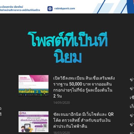
โพสต์ที่เป็นที่
นิยม
เปิดวิธีลงทะเบียน สินเชื่อเสริมพลัง
ข่
รากฐาน 50,000 บาท จากออมสิน
ข่
กรอกง่ายๆไม่กี่ข้อ รู้ผลเบื้องต้นใน
2 วัน
เช
14/09/2020
เ
ว
1
ชัดเจนมาอีกนิด มีเว็บไซต์และ QR
ข่
โค้ด ตรวจสิทธิ์ สำหรับขอรับเงิน
ข่
ค่าประกันไฟฟ้าคืน
18/03/2020
ข่