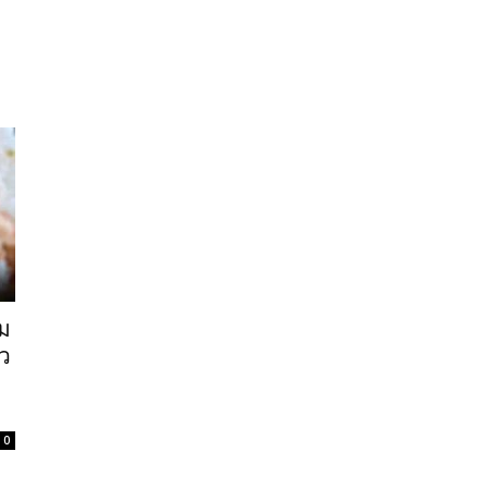
วม
ว
0