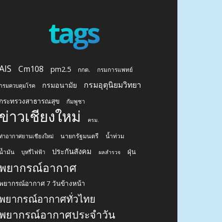
tags
AIS
Cm108
pm2.5
กกต.
กรมการแพทย์
กรมอุตุนิยมวิทยา
กรมอนามัย
กรมควบคุมโรค
กระทรวงสาธารณสุข
กัมพูชา
ข่าวเชียงใหม่
ครม.
นายกรัฐมนตรี
น้ำท่วม
ท่าอากาศยานเชียงใหม่
ประกันสังคม
ฝุ่น
น้ำมัน
บุหรี่ไฟฟ้า
ผลสำรวจ
พยากรณ์อากาศ
พยากรณ์อากาศ 7 วันข้างหน้า
พยากรณ์อากาศทั่วไทย
พยากรณ์อากาศประจำวัน