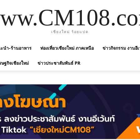
ww.CM108.c
เชียงใหม่ ร้อยแปด
แนะนำ-ร้านอาหาร
ท่องเที่ยวเชียงใหม่ ภาคเหนือ
ข่าวกิจกรรม งานอีเ
รษฐกิจเชียงใหม่
ข่าวประชาสัมพันธ์ PR