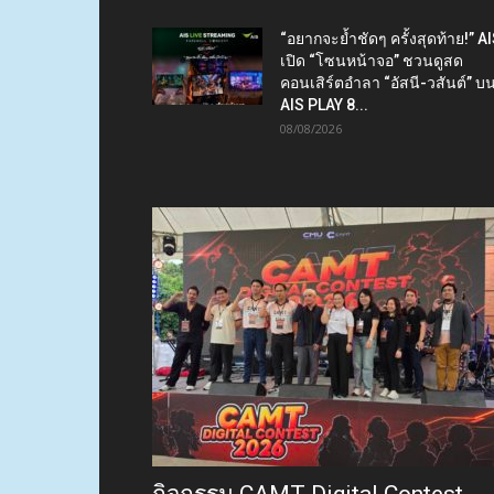
“อยากจะย้ำชัดๆ ครั้งสุดท้าย!” A
เปิด “โซนหน้าจอ” ชวนดูสด
คอนเสิร์ตอำลา “อัสนี-วสันต์” บ
AIS PLAY 8...
08/08/2026
กิจกรรม CAMT Digital Contest