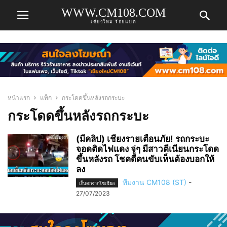
WWW.CM108.COM
เชียงใหม่ ร้อยแปด
หน้าแรก
แท็ก
กระโดดขึ้นหลังรถกระบะ
กระโดดขึ้นหลังรถกระบะ
(มีคลิป) เชียงรายเตือนภัย! รถกระบะ
จอดติดไฟแดง จู่ๆ มีสาวตีเนียนกระโดด
ขึ้นหลังรถ โชคดีคนขับเห็นต้องบอกให้
ลง
ทีมงาน CM108 (ST)
-
เก็บตกจากโซเชียล
27/07/2023