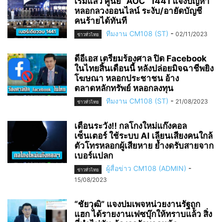
เริ่มแล้ว ศูนย์ “AOC” 1441 แจ้งปัญหา
หลอกลวงออนไลน์ ระงับ/อายัดบัญชี
คนร้ายได้ทันที
ทีมงาน CM108 (ST)
-
02/11/2023
ข่าวทั่วไทย
ดีอีเอส เตรียมร้องศาล ปิด Facebook
ในไทยสิ้นเดือนนี้ หลังปล่อยมิจฉาชีพยิง
โฆษณา หลอกประชาชน อ้าง
ตลาดหลักทรัพย์ หลอกลงทุน
ทีมงาน CM108 (ST)
-
21/08/2023
ข่าวทั่วไทย
เตือนระวัง‼️ กลโกงใหม่แก๊งคอล
เซ็นเตอร์ ใช้ระบบ AI เลียนเสียงคนใกล้
ตัวโทรหลอกผู้เสียหาย ย้ำงดรับสายจาก
เบอร์แปลก
ผู้สื่อข่าว CM108 (ADMIN)
-
ข่าวทั่วไทย
15/08/2023
“ชัยวุฒิ” แจงปมเพจหน่วยงานรัฐถูก
แฮก ได้รายงานเฟซบุ๊กให้ทราบแล้ว สิ่ง