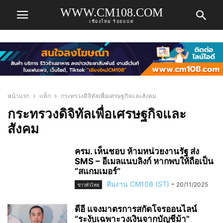
WWW.CM108.COM
เชียงใหม่ ร้อยแปด
หน้าแรก
แท็ก
กระทรวงดิจิทัลเพื่อเศรษฐกิจและสังคม
กระทรวงดิจิทัลเพื่อเศรษฐกิจและ
สังคม
ครม. เห็นชอบ ห้ามหน่วยงานรัฐ ส่ง
SMS – อีเมลแนบลิงก์ หากพบให้ถือเป็น
“สแกมเมอร์”
ทีมงาน CM108 (ST)
-
20/11/2025
ข่าวทั่วไทย
ดีอี แจงมาตรการสกัดโจรออนไลน์
“ระงับเฉพาะวงเงินจากบัญชีม้า”