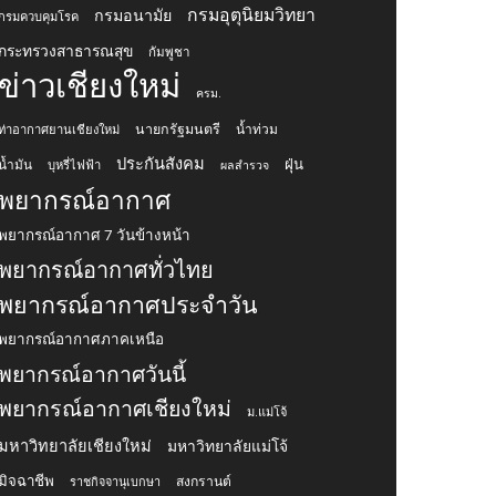
กรมอุตุนิยมวิทยา
กรมอนามัย
กรมควบคุมโรค
กระทรวงสาธารณสุข
กัมพูชา
ข่าวเชียงใหม่
ครม.
นายกรัฐมนตรี
น้ำท่วม
ท่าอากาศยานเชียงใหม่
ประกันสังคม
ฝุ่น
น้ำมัน
บุหรี่ไฟฟ้า
ผลสำรวจ
พยากรณ์อากาศ
พยากรณ์อากาศ 7 วันข้างหน้า
พยากรณ์อากาศทั่วไทย
พยากรณ์อากาศประจำวัน
พยากรณ์อากาศภาคเหนือ
พยากรณ์อากาศวันนี้
พยากรณ์อากาศเชียงใหม่
ม.แม่โจ้
มหาวิทยาลัยเชียงใหม่
มหาวิทยาลัยแม่โจ้
มิจฉาชีพ
สงกรานต์
ราชกิจจานุเบกษา