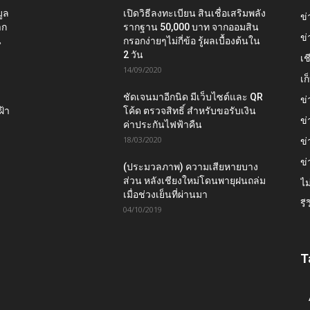
ูล
เปิดวิธีลงทะเบียน สินเชื่อเสริมพลัง
ข่
าก
รากฐาน 50,000 บาท จากออมสิน
ข่
น
กรอกง่ายๆไม่กี่ข้อ รู้ผลเบื้องต้นใน
2 วัน
เช
14/09/2020
เ
ชัดเจนมาอีกนิด มีเว็บไซต์และ QR
ข่
ฝ้า
โค้ด ตรวจสิทธิ์ สำหรับขอรับเงิน
ข่
ค่าประกันไฟฟ้าคืน
18/03/2020
ข่
ข่
(ประมวลภาพ) ความเสียหายบาง
ส่วน หลังเชียงใหม่โดนพายุฝนถล่ม
ไม
เมื่อช่วงเย็นที่ผ่านมา
รี
04/10/2019
T