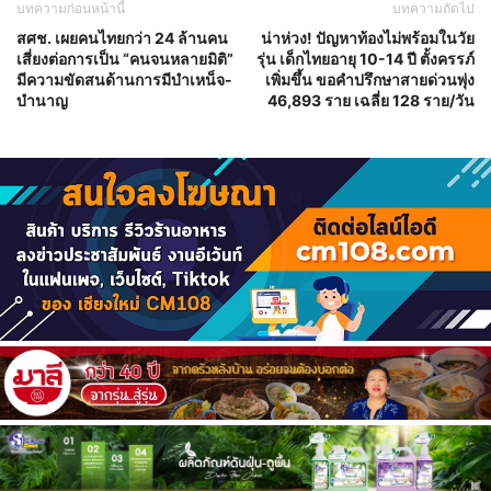
บทความก่อนหน้านี้
บทความถัดไป
สศช. เผยคนไทยกว่า 24 ล้านคน
น่าห่วง! ปัญหาท้องไม่พร้อมในวัย
เสี่ยงต่อการเป็น “คนจนหลายมิติ”
รุ่น เด็กไทยอายุ 10-14 ปี ตั้งครรภ์
มีความขัดสนด้านการมีบำเหน็จ-
เพิ่มขึ้น ขอคำปรึกษาสายด่วนพุ่ง
บำนาญ
46,893 ราย เฉลี่ย 128 ราย/วัน